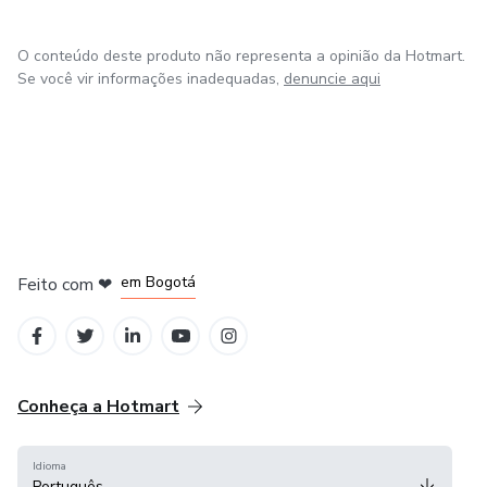
O conteúdo deste produto não representa a opinião da Hotmart.
Se você vir informações inadequadas,
denuncie aqui
em Amsterdam
em Madrid
em Bogotá
Feito com
❤
em Belo Horizonte
na Cidade do México
Conheça a Hotmart
Idioma
Português