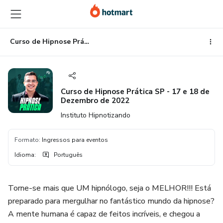
Ir
Ir
Ir
para
para
para
o
o
o
conteúdo
pagamento
rodapé
Curso de Hipnose Prática SP - 17 e 18 de Dezembro de 2022
principal
Curso de Hipnose Prática SP - 17 e 18 de
Dezembro de 2022
Instituto Hipnotizando
Formato
:
Ingressos para eventos
Idioma
:
Português
Torne-se mais que UM hipnólogo, seja o MELHOR!!! Está
preparado para mergulhar no fantástico mundo da hipnose?
A mente humana é capaz de feitos incríveis, e chegou a