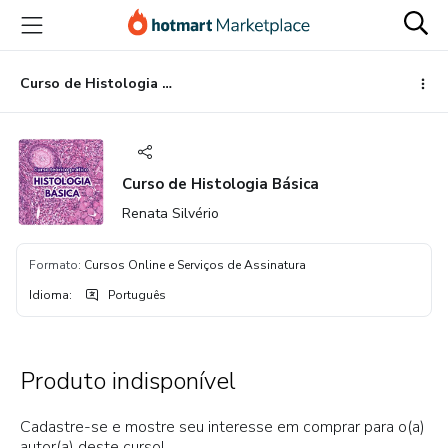
Ir
Ir
Ir
para
para
para
o
o
o
conteúdo
pagamento
rodapé
Curso de Histologia Básica
principal
Curso de Histologia Básica
Renata Silvério
Formato
:
Cursos Online e Serviços de Assinatura
Idioma
:
Português
Produto indisponível
Cadastre-se e mostre seu interesse em comprar para o(a)
autor(a) deste curso!