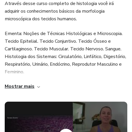
Através desse curso completo de histologia você irá
adquirir os conhecimentos básicos da morfologia
microscópica dos tecidos humanos.
Ementa: Noções de Técnicas Histológicas e Microscopia.
Tecido Epitelial. Tecido Conjuntivo. Tecido Ósseo e
Cartilaginoso. Tecido Muscular. Tecido Nervoso. Sangue.
Histologia dos Sistemas: Circulatório, Linfático, Digestório,
Respiratório, Urinário, Endócrino, Reprodutor Masculino e
Feminino.
Mostrar mais
Além de acesso aos vídeos, você receberá o pdf com os
slides de todas as aulas teóricas e práticas!