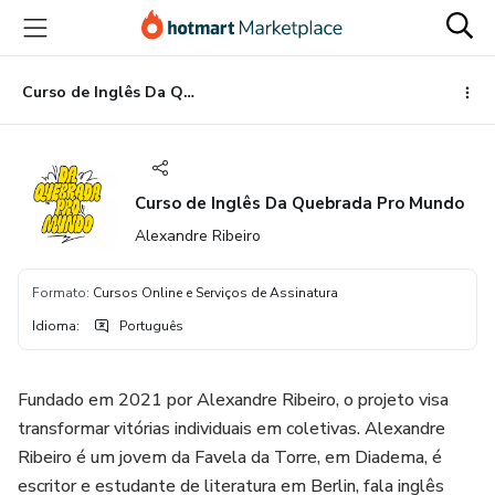
Ir
Ir
Ir
para
para
para
o
o
o
conteúdo
pagamento
rodapé
Curso de Inglês Da Quebrada Pro Mundo
principal
Curso de Inglês Da Quebrada Pro Mundo
Alexandre Ribeiro
Formato
:
Cursos Online e Serviços de Assinatura
Idioma
:
Português
Fundado em 2021 por Alexandre Ribeiro, o projeto visa
transformar vitórias individuais em coletivas. Alexandre
Ribeiro é um jovem da Favela da Torre, em Diadema, é
escritor e estudante de literatura em Berlin, fala inglês