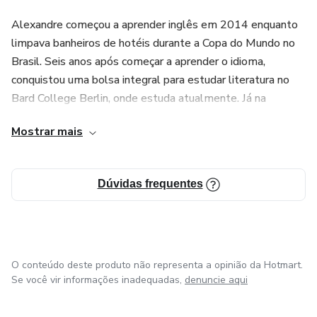
Alexandre começou a aprender inglês em 2014 enquanto
limpava banheiros de hotéis durante a Copa do Mundo no
Brasil. Seis anos após começar a aprender o idioma,
conquistou uma bolsa integral para estudar literatura no
Bard College Berlin, onde estuda atualmente. Já na
Alemanha, ele se deparou com uma matéria que dizia que
Mostrar mais
apenas 5%da população falava inglês e, ao pesquisar,
notou que essa pesquisa não levava em consideração
pessoas periféricas de classe C, D e E. Indignado com essa
Dúvidas frequentes
realidade, Alexandre começou a oferecer aulas gratuitas
em 2021 para validar a metodologia e validar o projeto,
até chegar na primeira turma presencial na casa do Hip Hop
em Diadema.
O conteúdo deste produto não representa a opinião da Hotmart.
Após dar start na iniciativa e colher bons feedbacks, iniciou
Se você vir informações inadequadas,
denuncie aqui
o desenvolvimento da plataforma do curso.