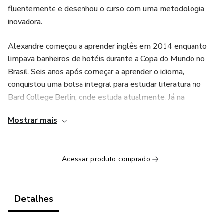
fluentemente e desenhou o curso com uma metodologia
inovadora.
Alexandre começou a aprender inglês em 2014 enquanto
limpava banheiros de hotéis durante a Copa do Mundo no
Brasil. Seis anos após começar a aprender o idioma,
conquistou uma bolsa integral para estudar literatura no
Bard College Berlin, onde estuda atualmente. Já na
Alemanha, ele se deparou com uma matéria que dizia que
Mostrar mais
apenas 5%da população falava inglês e, ao pesquisar,
notou que essa pesquisa não levava em consideração
pessoas periféricas de classe C, D e E. Indignado com essa
Acessar produto comprado
realidade, Alexandre começou a oferecer aulas gratuitas
em 2021 para validar a metodologia e validar o projeto,
até chegar na primeira turma presencial na casa do Hip Hop
Detalhes
em Diadema.