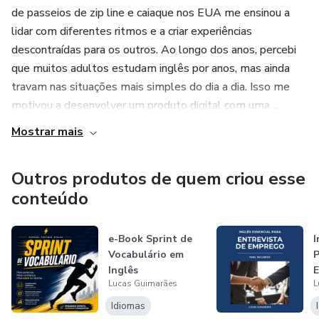
descomplicada e consistente — e abre caminho para a
de passeios de zip line e caiaque nos EUA me ensinou a
jornada completa rumo à fluência.
lidar com diferentes ritmos e a criar experiências
descontraídas para os outros. Ao longo dos anos, percebi
que muitos adultos estudam inglês por anos, mas ainda
travam nas situações mais simples do dia a dia. Isso me
motivou a desenvolver um produto digital com uma ...
Mostrar mais
Outros produtos de quem criou esse
conteúdo
e-Book Sprint de
I
Vocabulário em
P
Inglês
Lucas Guimarães
L
Idiomas