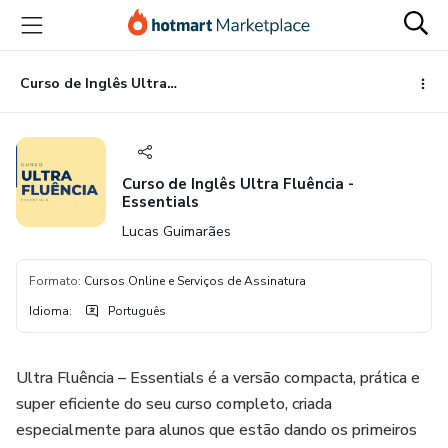
Ir
Ir
Ir
para
para
para
o
o
o
conteúdo
pagamento
rodapé
Curso de Inglês Ultra Fluência - Essentials
principal
Curso de Inglês Ultra Fluência -
Essentials
Lucas Guimarães
Formato
:
Cursos Online e Serviços de Assinatura
Idioma
:
Português
Ultra Fluência – Essentials é a versão compacta, prática e
super eficiente do seu curso completo, criada
especialmente para alunos que estão dando os primeiros