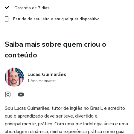
✔ se apresentar de forma clara
Garantia de 7 dias
Estude do seu jeito e em qualquer dispositivo
✔ fazer e responder as principais perguntas do inglês
✔ falar de rotina e atividades do dia
Saiba mais sobre quem criou o
✔ descrever lugares e objetos
conteúdo
✔ entender instruções simples
Lucas Guimarães
✔ participar de conversas básicas com segurança
1 Ano Hotmarter
✔ criar frases completas e corretas usando os principais
tempos verbais
Sou Lucas Guimarães, tutor de inglês no Brasil, e acredito
que o aprendizado deve ser leve, divertido e,
O Ultra Fluência – Essentials é o ponto de partida perfeito
principalmente, prático. Com uma metodologia única e uma
para quem quer aprender inglês de forma leve,
abordagem dinâmica, minha experiência prática como guia