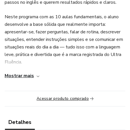
passos no inglês e querem resultados rápidos e claros.
Neste programa com as 10 aulas fundamentais, o aluno
desenvolve a base sólida que realmente importa:
apresentar-se, fazer perguntas, falar de rotina, descrever
situações, entender instruções simples e se comunicar em
situações reais do dia a dia — tudo isso com a linguagem
leve, prática e divertida que é a marca registrada do Ultra
Fluência.
Mostrar mais
O Essentials entrega exatamente o que um iniciante
precisa para começar a conversar em inglês com confiança:
vocabulário prático, estruturas essenciais, muita repetição
Acessar produto comprado
inteligente e exemplos reais usados em viagens, trabalho
e vida cotidiana.
Ao final do curso, o aluno será capaz de:
Detalhes