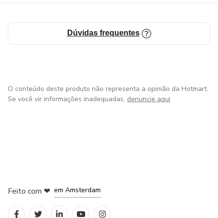
Dúvidas frequentes
O conteúdo deste produto não representa a opinião da Hotmart.
Se você vir informações inadequadas,
denuncie aqui
em Madrid
em Amsterdam
Feito com
❤
em Belo Horizonte
na Cidade do México
em Bogotá