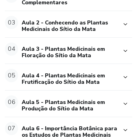
Complementares
pressão, e aproveitar um dos melhores momentos para
estudar sobre saúde e bem estar.
03
Aula 2 - Conhecendo as Plantas
Medicinais do Sítio da Mata
ATENÇÃO: Este curso não substitui o parecer médico
profissional. Sempre consulte um médico para tratar de
assuntos relativos à saúde.
04
Aula 3 - Plantas Medicinais em
Floração do Sítio da Mata
05
Aula 4 - Plantas Medicinais em
Frutificação do Sítio da Mata
06
Aula 5 - Plantas Medicinais em
Produção do Sítio da Mata
07
Aula 6 - Importância Botânica para
os Estudos de Plantas Medicinais