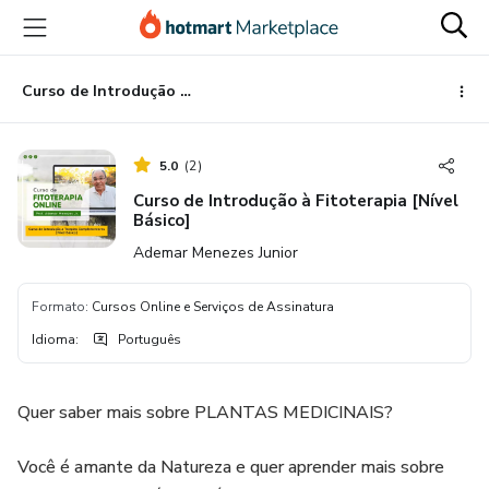
Ir
Ir
Ir
para
para
para
o
o
o
conteúdo
pagamento
rodapé
Curso de Introdução à Fitoterapia [Nível Básico]
principal
5.0
(
2
)
Curso de Introdução à Fitoterapia [Nível
Básico]
Ademar Menezes Junior
Formato
:
Cursos Online e Serviços de Assinatura
Idioma
:
Português
Quer saber mais sobre PLANTAS MEDICINAIS?
Você é amante da Natureza e quer aprender mais sobre