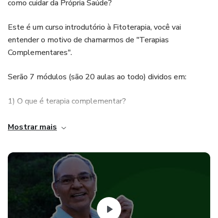
como cuidar da Própria Saúde?
Este é um curso introdutório à Fitoterapia, você vai
entender o motivo de chamarmos de "Terapias
Complementares".
Serão 7 módulos (são 20 aulas ao todo) dividos em:
1) O que é terapia complementar?
2) Conhecendo as plantas medicinais (Sítio da Mata)
Mostrar mais
3) Medicinais em floração
4) Medicinais em frutificação
5) Medicinais em produção