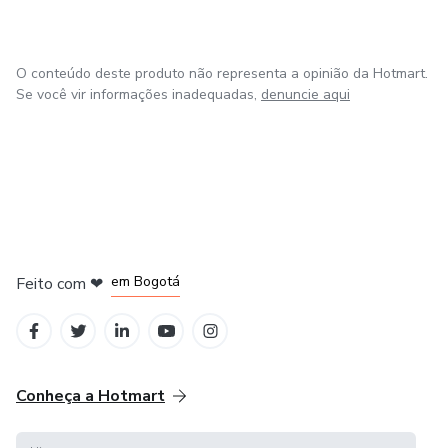
O conteúdo deste produto não representa a opinião da Hotmart.
Se você vir informações inadequadas,
denuncie aqui
em Amsterdam
em Madrid
em Bogotá
Feito com
❤
em Belo Horizonte
na Cidade do México
Conheça a Hotmart