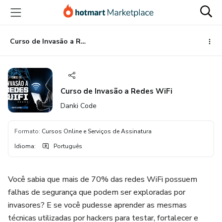
Ir
Ir
Ir
para
para
para
o
o
o
conteúdo
pagamento
rodapé
Curso de Invasão a Redes WiFi
principal
Curso de Invasão a Redes WiFi
Danki Code
Formato
:
Cursos Online e Serviços de Assinatura
Idioma
:
Português
Você sabia que mais de 70% das redes WiFi possuem
falhas de segurança que podem ser exploradas por
invasores? E se você pudesse aprender as mesmas
técnicas utilizadas por hackers para testar, fortalecer e