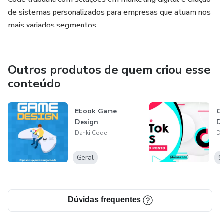
Garanta sua vaga agora e domine a arte da invasão (ética)
de sistemas personalizados para empresas que atuam nos
de redes WiFi!
mais variados segmentos.
Outros produtos de quem criou esse
conteúdo
Ebook Game
C
Design
D
Danki Code
D
Geral
Dúvidas frequentes