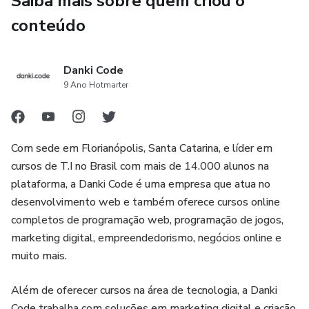
Saiba mais sobre quem criou o
Iniciantes e entusiastas que querem entrar no mundo do
conteúdo
hacking ético e pentest.
Profissionais de TI e cibersegurança que desejam aprimorar
Danki Code
9 Ano Hotmarter
seus conhecimentos.
Curiosos que querem entender como os hackers agem para
se defender de ataques.
Com sede em Florianópolis, Santa Catarina, e líder em
cursos de T.I no Brasil com mais de 14.000 alunos na
Seja para ampliar seus conhecimentos em segurança
plataforma, a Danki Code é uma empresa que atua no
digital, se destacar no mercado de cibersegurança, ou
desenvolvimento web e também oferece cursos online
simplesmente entender como os hackers agem, este
completos de programação web, programação de jogos,
curso é para você.
marketing digital, empreendedorismo, negócios online e
muito mais.
Desvende os segredos do WiFi. Aprenda a atacar para
saber como se defender!
Além de oferecer cursos na área de tecnologia, a Danki
Code trabalha com soluções em marketing digital e criação