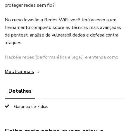
proteger redes sem fio?
No curso Invasão a Redes WiFi, você terá acesso a um
treinamento completo sobre as técnicas mais avançadas
de pentest, análise de vulnerabilidades e defesa contra
ataques.
Hackeie redes (de forma ética e legal) e entenda como
funcionam as invasões;
Mostrar mais
Domine ferramentas usadas por especialistas em
cibersegurança;
Detalhes
Proteja suas redes e evite ataques antes que eles
Garantia de 7 dias
aconteçam.
Para quem é este curso?