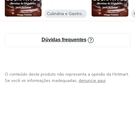
Culinária e Gastronomia
Dúvidas frequentes
O conteúdo deste produto não representa a opinião da Hotmart.
Se você vir informações inadequadas,
denuncie aqui
em Bogotá
em Amsterdam
em Madrid