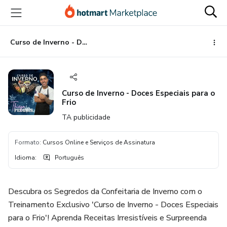
Ir
Ir
Ir
para
para
para
o
o
o
conteúdo
pagamento
rodapé
Curso de Inverno - Doces Especiais para o Frio
principal
Curso de Inverno - Doces Especiais para o
Frio
TA publicidade
Formato
:
Cursos Online e Serviços de Assinatura
Idioma
:
Português
Descubra os Segredos da Confeitaria de Inverno com o
Treinamento Exclusivo 'Curso de Inverno - Doces Especiais
para o Frio'! Aprenda Receitas Irresistíveis e Surpreenda