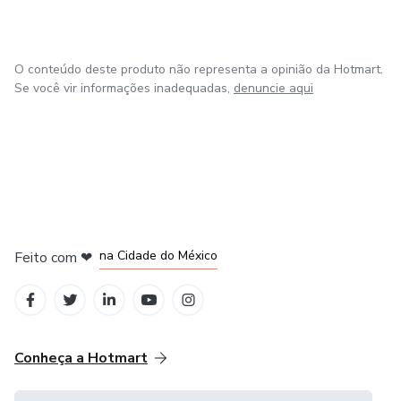
O conteúdo deste produto não representa a opinião da Hotmart.
Se você vir informações inadequadas,
denuncie aqui
em Bogotá
em Amsterdam
em Madrid
na Cidade do México
Feito com
❤
em Belo Horizonte
Conheça a Hotmart