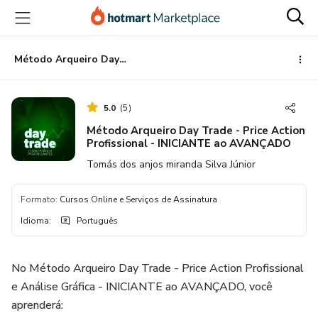
Ir
Ir
Ir
para
para
para
o
o
o
conteúdo
pagamento
rodapé
Método Arqueiro Day Trade - Price Action Profissional - INICIANTE ao AVANÇADO
principal
5.0
(
5
)
Método Arqueiro Day Trade - Price Action
Profissional - INICIANTE ao AVANÇADO
Tomás dos anjos miranda Silva Júnior
Formato
:
Cursos Online e Serviços de Assinatura
Idioma
:
Português
No Método Arqueiro Day Trade - Price Action Profissional
e Análise Gráfica - INICIANTE ao AVANÇADO, você
aprenderá: