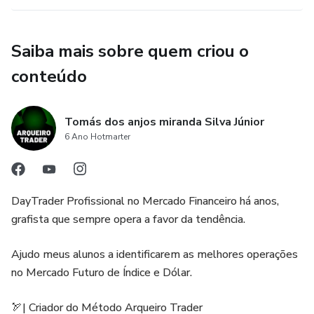
🏹| Criador do Método Arqueiro Trader
Saiba mais sobre quem criou o
📚| Análise Técnica Clássica
conteúdo
🎯| Curso Avançado + Mentoria
Tomás dos anjos miranda Silva Júnior
Com minha técnica, você aprenderá como um Trader
6 Ano Hotmarter
Profissional deve agir, em especial, respeitando os três
pilares que o autor Mark Douglas ensina em sua obra " o
Trader Disciplinado ", sendo : Gerenciamento de Risco,
DayTrader Profissional no Mercado Financeiro há anos,
Psicologia de Mercado, Operacional Assertivo. A
grafista que sempre opera a favor da tendência.
ferramenta utilizada no método, foi testada por Leonardo
Fibonacci, e é a mais utilizada pelo BigPlayers e
Ajudo meus alunos a identificarem as melhores operações
Institucionais no mercado financeiro há décadas.
no Mercado Futuro de Índice e Dólar.
“Todas as estratégias e investimentos envolvem risco de
🏹| Criador do Método Arqueiro Trader