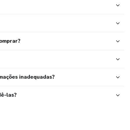
comprar?
rmações inadequadas?
ê-las?