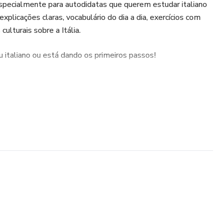
specialmente para autodidatas que querem estudar italiano
xplicações claras, vocabulário do dia a dia, exercícios com
culturais sobre a Itália.
 italiano ou está dando os primeiros passos!
ste material:
l A1-A2)
a simples, com exemplos
adução em português
cotidiano