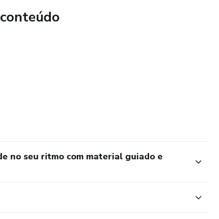
aliana a cada capítulo
 conteúdo
 agradável de estudar
 quando e onde quiser!
azer perguntas, usar os verbos corretamente, conversar em
muito mais.
e leitura. É um curso completo e interativo em PDF, feito
entende suas dificuldades e vai te guiar passo a passo.
de no seu ritmo com material guiado e