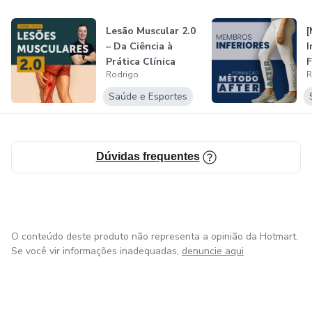
Lesão Muscular 2.0
– Da Ciência à
I
Prática Clínica
Rodrigo
R
[Atualizad...
p
d
Saúde e Esportes
Dúvidas frequentes
O conteúdo deste produto não representa a opinião da Hotmart.
Se você vir informações inadequadas,
denuncie aqui