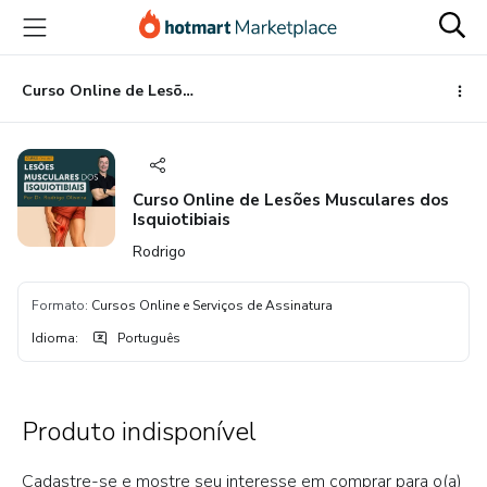
Ir
Ir
Ir
para
para
para
o
o
o
conteúdo
pagamento
rodapé
Curso Online de Lesões Musculares dos Isquiotibiais
principal
Curso Online de Lesões Musculares dos
Isquiotibiais
Rodrigo
Formato
:
Cursos Online e Serviços de Assinatura
Idioma
:
Português
Produto indisponível
Cadastre-se e mostre seu interesse em comprar para o(a)