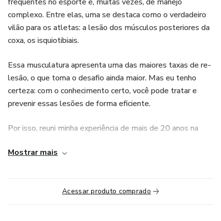
frequentes no esporte e, muitas vezes, de manejo
complexo. Entre elas, uma se destaca como o verdadeiro
vilão para os atletas: a lesão dos músculos posteriores da
coxa, os isquiotibiais.
Essa musculatura apresenta uma das maiores taxas de re-
lesão, o que torna o desafio ainda maior. Mas eu tenho
certeza: com o conhecimento certo, você pode tratar e
prevenir essas lesões de forma eficiente.
Por isso, reuni minha experiência de mais de 20 anos na
fisioterapia esportiva com as melhores evidências
Mostrar mais
científicas disponíveis, para criar um curso direto ao ponto,
feito para transformar você em um especialista no manejo
das lesões musculares dos isquiotibiais.
Acessar produto comprado
Além de um conteúdo completo e baseado em ciência,
você terá acesso a aulas bônus exclusivas com