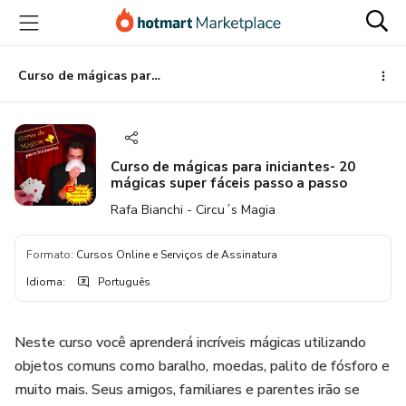
Ir
Ir
Ir
para
para
para
o
o
o
conteúdo
pagamento
rodapé
Curso de mágicas para iniciantes- 20 mágicas super fáceis passo a passo
principal
Curso de mágicas para iniciantes- 20
mágicas super fáceis passo a passo
Rafa Bianchi - Circu´s Magia
Formato
:
Cursos Online e Serviços de Assinatura
Idioma
:
Português
Neste curso você aprenderá incríveis mágicas utilizando
objetos comuns como baralho, moedas, palito de fósforo e
muito mais. Seus amigos, familiares e parentes irão se