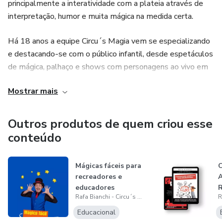
principalmente a interatividade com a plateia através de
interpretação, humor e muita mágica na medida certa.
Há 18 anos a equipe Circu´s Magia vem se especializando
e destacando-se com o público infantil, desde espetáculos
de mágica, palhaço e shows com personagens ao vivo em
musicais infantis.
Mostrar mais
Uma das principais características da equipe Circu´s Magia
é o comprometimento e seriedade com seus clientes,
Outros produtos de quem criou esse
além de toda essa dedicação pela preservação da magia
conteúdo
em adultos e crianças, fazendo com que esse trabalho seja
cada vez mais admirado e reconhecido por onde passa, e
Mágicas fáceis para
acima de tudo, a responsabilidade de apresentar um
recreadores e
excelente espetáculo, levando alegria ao seu evento.
educadores
Rafa Bianchi - Circu´s Magia
A Circu´s Magia atualmente se apresenta com show de
Educacional
mágicas e show de personagens e animação infantil em