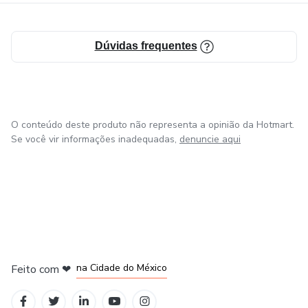
toda a região de Ribeirão Preto.
Dúvidas frequentes
Shows interativos e diferentes com uma linguagem
adequada à faixa etária do público, seja infantil ou adulto,
com mágicas e figurinos selecionados, tudo para tornar
nossa participação no evento um momento mágico
inesquecível.
O conteúdo deste produto não representa a opinião da Hotmart.
Se você vir informações inadequadas,
denuncie aqui
em Bogotá
em Amsterdam
em Madrid
na Cidade do México
Feito com
❤
em Belo Horizonte