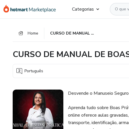
Ir
Ir
Ir
Categorias
para
para
para
o
o
o
conteúdo
pagamento
rodapé
Home
CURSO DE MANUAL DE BOAS PRATICAS DA ALIMENTAÇÃO
principal
CURSO DE MANUAL DE BOAS
Português
Desvende o Manuseio Seguro 
Aprenda tudo sobre Boas Práti
online oferece aulas gravadas,
transporte, identificação, ar