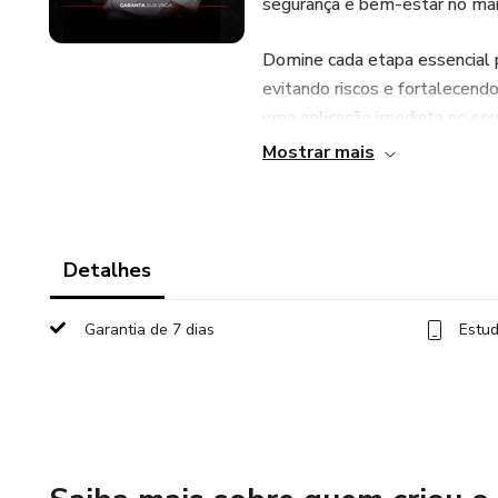
segurança e bem-estar no man
Domine cada etapa essencial p
evitando riscos e fortalecendo
uma aplicação imediata no seu 
Mostrar mais
Invista no conhecimento que 
Nosso curso é o seu guia defin
Detalhes
Garantia de 7 dias
Estud