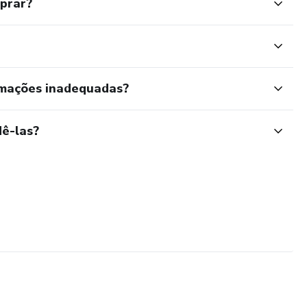
mprar?
rmações inadequadas?
ê-las?