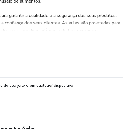
useio de alimentos.
ara garantir a qualidade e a segurança dos seus produtos,
 a confiança dos seus clientes. As aulas são projetadas para
dia a dia, com dicas práticas e de fácil execução.
transformará a forma como você lida com seus alimentos.
itivo para um manuseio seguro e eficiente!
e do seu jeito e em qualquer dispositivo