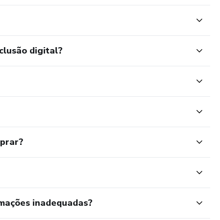
clusão digital?
mprar?
rmações inadequadas?