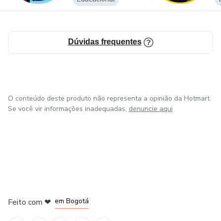
destacar no edital.
🎯 A farda começa com uma decisão. A sua pode ser agora.
Dúvidas frequentes
Clique, estude e faça de 2026 o ano da sua aprovação! 🚓
💙
O conteúdo deste produto não representa a opinião da Hotmart.
Se você vir informações inadequadas,
denuncie aqui
em Amsterdam
em Madrid
em Bogotá
Feito com
❤
em Belo Horizonte
na Cidade do México