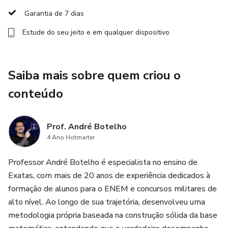
Garantia de 7 dias
✅ Simulados estratégicos com foco nos temas mais
Estude do seu jeito e em qualquer dispositivo
recorrentes
✅ Revisões inteligentes para fixar o que mais cai
Saiba mais sobre quem criou o
✅ Método de estudo para quem trabalha, estuda ou tem
conteúdo
pouco tempo
Conteúdos essenciais:
Prof. André Botelho
4 Ano Hotmarter
📌 Porcentagem | Razão e Proporção
Professor André Botelho é especialista no ensino de
📌 Juros simples | Regra de 3
Exatas, com mais de 20 anos de experiência dedicados à
formação de alunos para o ENEM e concursos militares de
📌 Frações | Decimais | Operações básicas
alto nível. Ao longo de sua trajetória, desenvolveu uma
metodologia própria baseada na construção sólida da base
📌 Equações | Lógica matemática