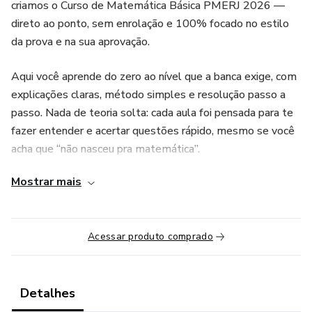
criamos o Curso de Matemática Básica PMERJ 2026 —
direto ao ponto, sem enrolação e 100% focado no estilo
da prova e na sua aprovação.
Aqui você aprende do zero ao nível que a banca exige, com
explicações claras, método simples e resolução passo a
passo. Nada de teoria solta: cada aula foi pensada para te
fazer entender e acertar questões rápido, mesmo se você
acha que “não nasceu pra matemática”.
Mostrar mais
O que você vai receber:
✅ Aulas objetivas e fáceis de entender
Acessar produto comprado
✅ Questões no padrão da banca e do concurso
✅ Técnicas para resolver mais rápido e ganhar tempo de
Detalhes
prova