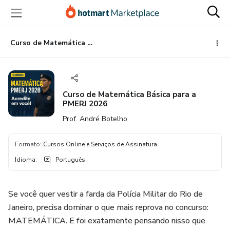
Ir
Ir
Ir
para
para
para
o
o
o
conteúdo
pagamento
rodapé
Curso de Matemática Básica para a PMERJ 2026
principal
Curso de Matemática Básica para a
PMERJ 2026
Prof. André Botelho
Formato
:
Cursos Online e Serviços de Assinatura
Idioma
:
Português
Se você quer vestir a farda da Polícia Militar do Rio de
Janeiro, precisa dominar o que mais reprova no concurso:
MATEMÁTICA. E foi exatamente pensando nisso que