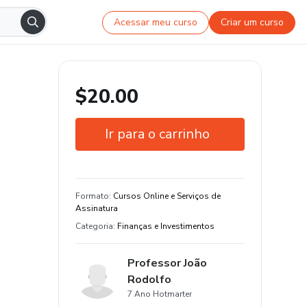
Acessar meu curso
Criar um curso
$20.00
Ir para o carrinho
Garantia de 7 dias
Certificado de conclusão
Formato
:
Cursos Online e Serviços de
Assinatura
Estude do seu jeito e em qualquer
Categoria
:
Finanças e Investimentos
dispositivo
Professor João
Rodolfo
7 Ano Hotmarter