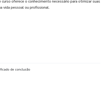
ste curso oferece o conhecimento necessário para otimizar suas
ua vida pessoal ou profissional.
compostos
L, TIR)
 Excel para soluções financeiras práticas
ificado de conclusão
empréstimos
antes, profissionais da área financeira e empreendedores que
ades e tomar decisões mais seguras e assertivas.