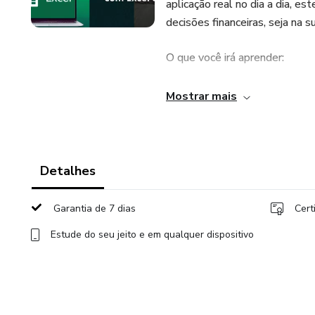
aplicação real no dia a dia, e
decisões financeiras, seja na s
O que você irá aprender:
Cálculos de juros simples e 
Mostrar mais
Tabelas de amortização
Análise de investimentos (VP
Detalhes
Uso da calculadora HP12C e do
Garantia de 7 dias
Cert
Gestão de financiamentos e 
Estude do seu jeito e em qualquer dispositivo
Esse curso é ideal para estud
buscam aprimorar suas habilid