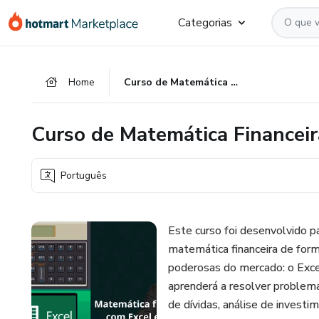
Ir
Ir
Ir
Categorias
para
para
para
o
o
o
conteúdo
pagamento
rodapé
Home
Curso de Matemática Financeira com Excel e HP12C
principal
Curso de Matemática Financei
Português
Este curso foi desenvolvido p
matemática financeira de form
poderosas do mercado: o Exce
aprenderá a resolver problema
de dívidas, análise de invest