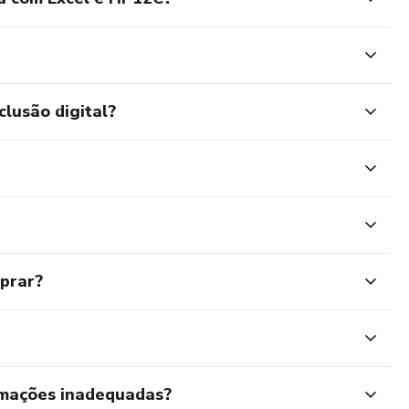
clusão digital?
mprar?
rmações inadequadas?