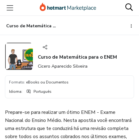
Ir
Ir
Ir
para
para
para
o
o
o
conteúdo
pagamento
rodapé
Curso de Matemática para o ENEM
principal
Curso de Matemática para o ENEM
Cicero Aparecido Silveira
Formato
:
eBooks ou Documentos
Idioma
:
Português
Prepare-se para realizar um ótimo ENEM - Exame
Nacional do Ensino Médio. Nesta apostila você encontrará
uma estrutura que te conduzirá há uma revisão completa
sobre todos os assuntos cobrados nos últimos exames,