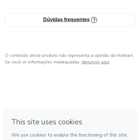
Dúvidas frequentes
O conteúdo deste produto não representa a opinião da Hotmart.
Se você vir informações inadequadas,
denuncie aqui
em Bogotá
em Amsterdam
em Madrid
na Cidade do México
Feito com
❤
em Belo Horizonte