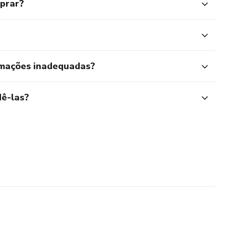
mprar?
rmações inadequadas?
ê-las?