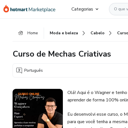
Ir
Ir
Ir
Categorias
para
para
para
o
o
o
conteúdo
pagamento
rodapé
Home
Moda e beleza
Cabelo
principal
Curso de Mechas Criativas
Português
Olá! Aqui é o Wagner e tenho
aprender de forma 100% onlin
Eu desenvolvi esse curso, o 
para que você tenha a mesma 