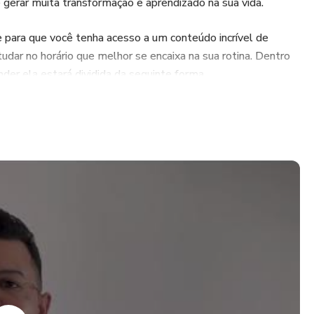
 gerar muita transformação e aprendizado na sua vida.
ne para que você tenha acesso a um conteúdo incrível de
udar no horário que melhor se encaixa na sua rotina. Dentro
der ela estará dividida da seguinte forma.
ateriais necessários.
agem dos papéis no detalhe.
 chegar na altura de tom desejada) e tonalização usada.
de cor e blackout.
ach Waves
ocê vai aprender, explicando detalhadamente cada etapa.