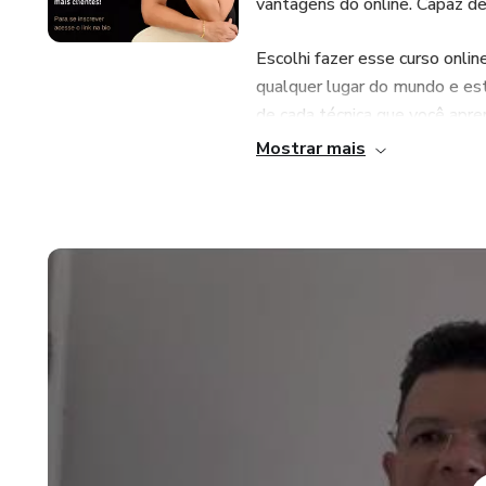
vantagens do online. Capaz de
Escolhi fazer esse curso onli
qualquer lugar do mundo e est
de cada técnica que você apren
Mostrar mais
• Apresentação da técnica e M
• Execução da técnica e mont
• Segredos do Lavatório (como
• Esfumado de raiz, passagem 
• Como fazer o baby liss Be
São 7 Aulas, 7 técnicas que v