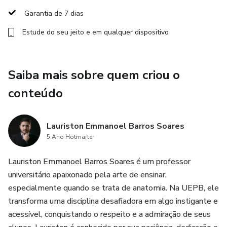
citar fontes científicas de maneira precisa.
Garantia de 7 dias
Estude do seu jeito e em qualquer dispositivo
Normas da ABNT: aplicação prática das normas de
formatação em trabalhos acadêmicos, incluindo citações,
referências, estrutura de textos, tabelas, gráficos e outros
Saiba mais sobre quem criou o
elementos obrigatórios.
conteúdo
Coleta e Análise de Dados: estratégias para organizar e
interpretar resultados de forma ética e confiável.
Lauriston Emmanoel Barros Soares
Redação Científica: técnicas para estruturar textos claros e
5 Ano Hotmarter
objetivos, como artigos, monografias e relatórios.
Lauriston Emmanoel Barros Soares é um professor
universitário apaixonado pela arte de ensinar,
Ética na Pesquisa: práticas éticas no desenvolvimento de
especialmente quando se trata de anatomia. Na UEPB, ele
estudos e na divulgação de resultados.
transforma uma disciplina desafiadora em algo instigante e
acessível, conquistando o respeito e a admiração de seus
Ao final do curso, você será capaz de produzir trabalhos