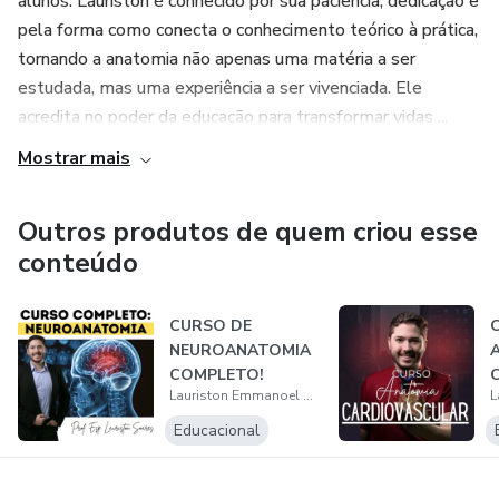
alunos. Lauriston é conhecido por sua paciência, dedicação e
acadêmicos e pesquisas científicas de qualidade, seguindo
pela forma como conecta o conhecimento teórico à prática,
rigorosamente as normas da ABNT e os padrões
tornando a anatomia não apenas uma matéria a ser
metodológicos exigidos pela comunidade acadêmica.
estudada, mas uma experiência a ser vivenciada. Ele
acredita no poder da educação para transformar vidas ...
Mostrar mais
Outros produtos de quem criou esse
conteúdo
CURSO DE
NEUROANATOMIA
COMPLETO!
Lauriston Emmanoel Barros Soares
-
Educacional