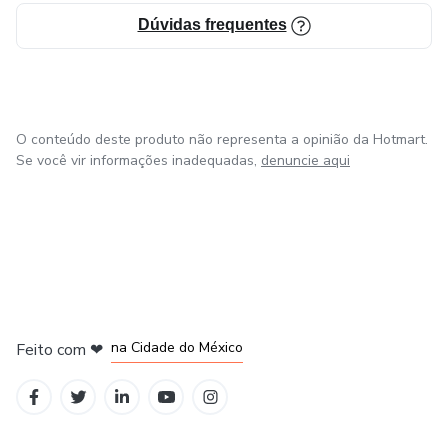
Dúvidas frequentes
O conteúdo deste produto não representa a opinião da Hotmart.
Se você vir informações inadequadas,
denuncie aqui
em Bogotá
em Amsterdam
em Madrid
na Cidade do México
Feito com
❤
em Belo Horizonte