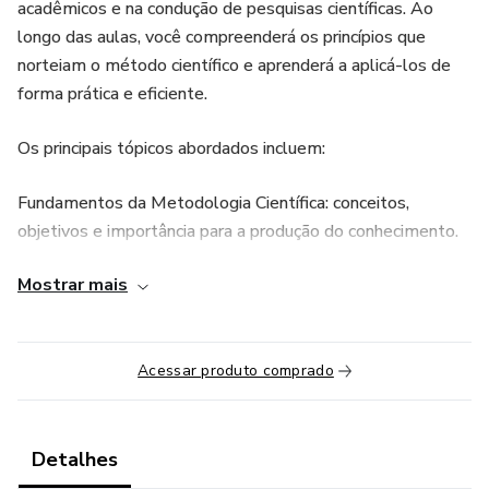
acadêmicos e na condução de pesquisas científicas. Ao
longo das aulas, você compreenderá os princípios que
norteiam o método científico e aprenderá a aplicá-los de
forma prática e eficiente.
Os principais tópicos abordados incluem:
Fundamentos da Metodologia Científica: conceitos,
objetivos e importância para a produção do conhecimento.
Mostrar mais
Tipos de Pesquisa: qualitativa, quantitativa e mista, com
exemplos reais de aplicação em diferentes áreas.
Elaboração de Projetos de Pesquisa: definição do
Acessar produto comprado
problema, formulação de hipóteses, objetivos e
justificativa.
Detalhes
Revisão Bibliográfica e Referências: como buscar, analisar e