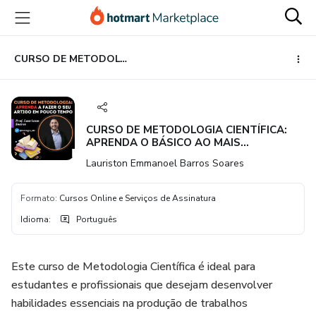
Ir
Ir
Ir
para
para
para
o
o
o
conteúdo
pagamento
rodapé
CURSO DE METODOLOGIA CIENTÍFICA: APRENDA O BÁSICO AO MAIS AVANÇADO!
principal
CURSO DE METODOLOGIA CIENTÍFICA:
APRENDA O BÁSICO AO MAIS
AVANÇADO!
Lauriston Emmanoel Barros Soares
Formato
:
Cursos Online e Serviços de Assinatura
Idioma
:
Português
Este curso de Metodologia Científica é ideal para
estudantes e profissionais que desejam desenvolver
habilidades essenciais na produção de trabalhos