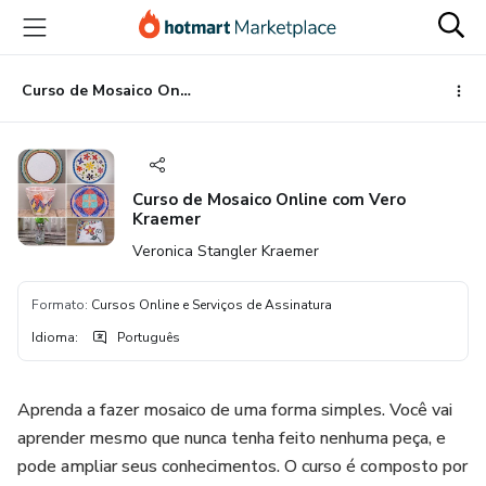
Ir
Ir
Ir
para
para
para
o
o
o
conteúdo
pagamento
rodapé
Curso de Mosaico Online com Vero Kraemer
principal
Curso de Mosaico Online com Vero
Kraemer
Veronica Stangler Kraemer
Formato
:
Cursos Online e Serviços de Assinatura
Idioma
:
Português
Aprenda a fazer mosaico de uma forma simples. Você vai
aprender mesmo que nunca tenha feito nenhuma peça, e
pode ampliar seus conhecimentos. O curso é composto por