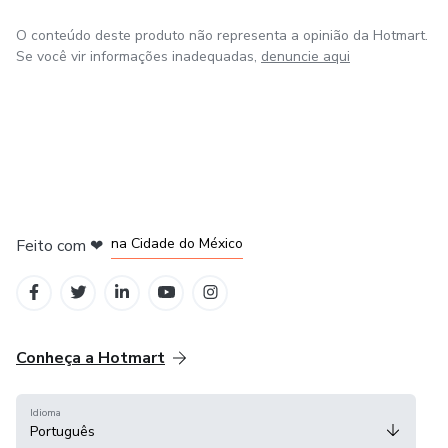
O conteúdo deste produto não representa a opinião da Hotmart.
Se você vir informações inadequadas,
denuncie aqui
em Bogotá
em Amsterdam
em Madrid
na Cidade do México
Feito com
❤
em Belo Horizonte
Conheça a Hotmart
Idioma
Português