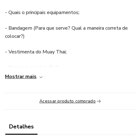
- Quais o principais equipamentos;
- Bandagem (Para que serve? Qual a maneira correta de
colocar?)
- Vestimenta do Muay Thai;
- Devo saber tailandês?
Mostrar mais
- Regras do tatame;
- Técnicas iniciais mão (jab, direto, cruzados, ganchos, uper
Acessar produto comprado
cut, mata cobra)
- Técnicas iniciais cotovelo (lateral, frontal, baixo-cima,
Detalhes
cima-baixo)