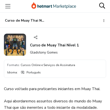
Ir
Ir
Ir
para
para
para
o
o
o
conteúdo
pagamento
rodapé
Curso de Muay Thai Nível 1
principal
Curso de Muay Thai Nível 1
Gladstony Gomes
Formato
:
Cursos Online e Serviços de Assinatura
Idioma
:
Português
Curso voltado para praticantes iniciantes em Muay Thai.
Aqui abordaremos assuntos diversos do mundo do Muay
Thai que são inerentes a todo iniciante da modalidade.