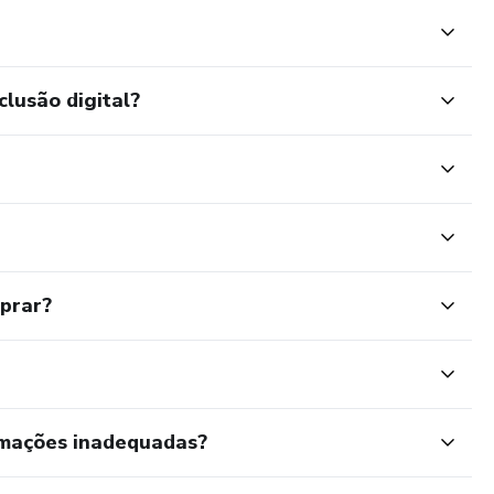
clusão digital?
mprar?
rmações inadequadas?