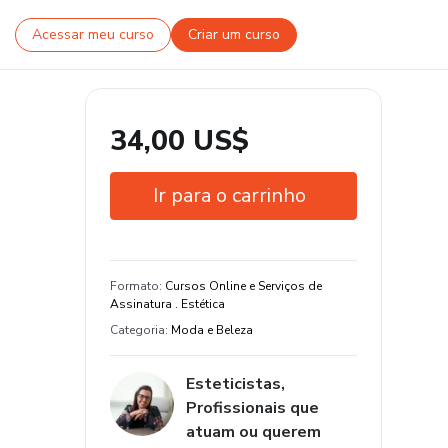
Acessar meu curso
Criar um curso
34,00 US$
Ir para o carrinho
Garantia de 7 dias
Certificado de conclusão
Formato
:
Cursos Online e Serviços de
Assinatura . Estética
Categoria
:
Moda e Beleza
Esteticistas,
Profissionais que
atuam ou querem