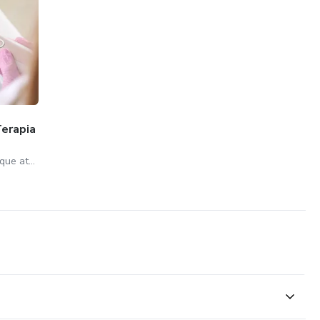
Terapia
Esteticistas, Profissionais que atuam ou querem iniciar na área da Estética