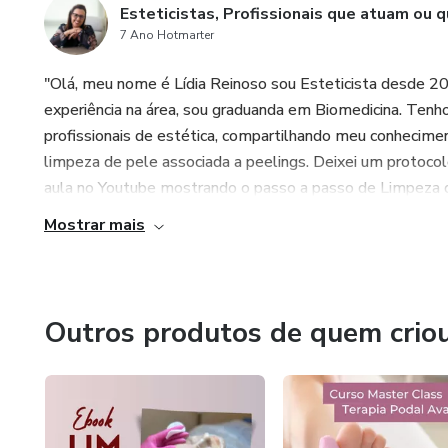
Esteticistas, Profissionais que atuam ou q
7 Ano Hotmarter
"Olá, meu nome é Lídia Reinoso sou Esteticista desde 2
experiência na área, sou graduanda em Biomedicina. Tenh
profissionais de estética, compartilhando meu conhecimen
limpeza de pele associada a peelings. Deixei um protoco
aula no Youtube mostrando o passo a passo de Limpeza d
Mostrar mais
Outros produtos de quem crio