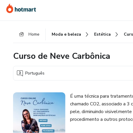
Ir
Ir
Ir
para
para
para
o
o
o
conteúdo
pagamento
rodapé
Home
Moda e beleza
Estética
principal
Curso de Neve Carbônica
Português
É uma técnica para tratamento
chamado CO2, associado a 3 co
pele, diminuindo visivelmente
procedimento a outros protoc