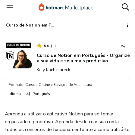
Ir
Ir
Ir
para
para
para
o
o
o
conteúdo
pagamento
rodapé
Curso de Notion em Português - Organize a sua vida e seja mais produtivo
principal
5.0
(
1
)
Curso de Notion em Português - Organize
a sua vida e seja mais produtivo
Kely Kachimareck
Formato
:
Cursos Online e Serviços de Assinatura
Idioma
:
Português
Aprenda a utilizar o aplicativo Notion para se tornar
organizado e produtivo. Aprenda desde criar sua conta,
todos os conceitos de funcionamento até a como utilizá-lo