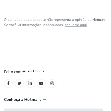
O conteúdo deste produto não representa a opinião da Hotmart.
Se você vir informações inadequadas,
denuncie aqui
em Amsterdam
em Madrid
em Bogotá
Feito com
❤
em Belo Horizonte
na Cidade do México
Conheça a Hotmart