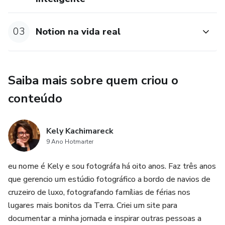
Organização de projetos
03
Notion na vida real
Planejamento de vida
Configuração de espaços de trabalho familiar, profissional e
empresarial
Saiba mais sobre quem criou o
conteúdo
Conclusão
Kely Kachimareck
9 Ano Hotmarter
eu nome é Kely e sou fotográfa há oito anos. Faz três anos
que gerencio um estúdio fotográfico a bordo de navios de
cruzeiro de luxo, fotografando famílias de férias nos
lugares mais bonitos da Terra. Criei um site para
documentar a minha jornada e inspirar outras pessoas a