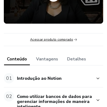
Webclipper
Introdução a bancos de dados
Como utilizar bancos de dados parte 1
Acessar produto comprado
Como utilizar bancos de dados parte 2
Propriedades, Filtros, Ordenação e Busca
Conteúdo
Vantagens
Detalhes
Como visualizar seus dados em diferentes formatos
(views)
01
Introdução ao Notion
Agenda de compromissos
02
Como utilizar bancos de dados para
Organização de tarefas
gerenciar informações de maneira
inteligente