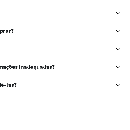
mprar?
rmações inadequadas?
ê-las?