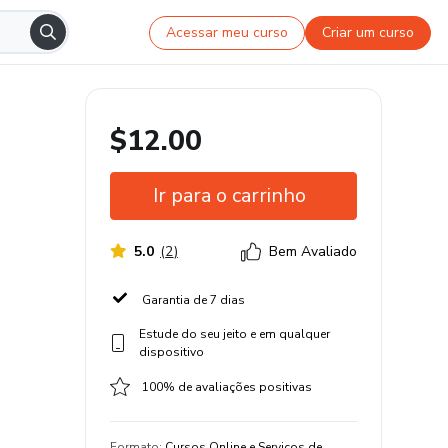
Acessar meu curso
Criar um curso
$12.00
Ir para o carrinho
5.0
(
2
)
Bem Avaliado
Garantia de 7 dias
Estude do seu jeito e em qualquer
dispositivo
100% de avaliações positivas
Formato
:
Cursos Online e Serviços de