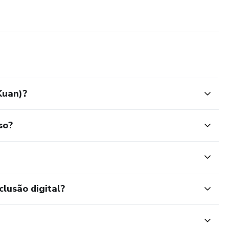
Kuan)?
so?
clusão digital?