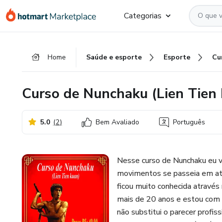
Ir
Ir
Ir
Categorias
para
para
para
o
o
o
conteúdo
pagamento
rodapé
Home
Saúde e esporte
Esporte
principal
Curso de Nunchaku (Lien Tien
5.0
(
2
)
Bem Avaliado
Português
Nesse curso de Nunchaku eu v
movimentos se passeia em at
ficou muito conhecida através 
mais de 20 anos e estou com 
não substitui o parecer profis