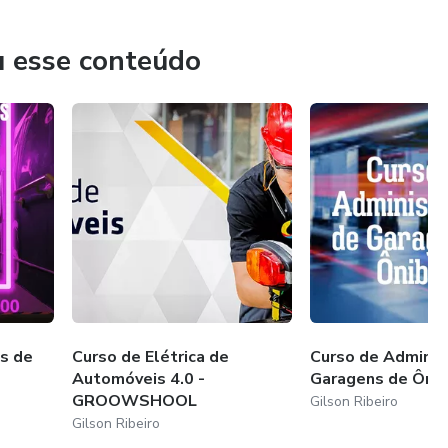
u esse conteúdo
LO DETRAN (AUTOTRANSITO).
E VEÍCULOS DE TRANSPORTE DE PRODUTOS
E VEÍCULOS DE TRANSPORTE DE TRANSPORTE
E VEÍCULOS DE TRANSPORTE DE TRANSPORTE
E VEÍCULOS DE TRANSPORTE DE TRANSPORTE
s de
Curso de Elétrica de
Curso de Adminis
Automóveis 4.0 -
Garagens de Ônib
GROOWSHOOL
Gilson Ribeiro
DE TRANSPORTE COLETIVO DE PASSAGEIROS (SEST
Gilson Ribeiro