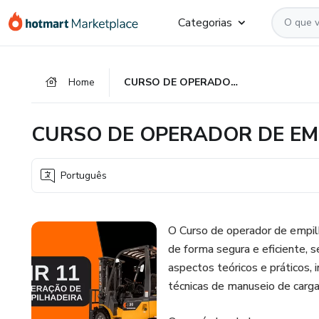
Ir
Ir
Ir
Categorias
para
para
para
o
o
o
conteúdo
pagamento
rodapé
Home
CURSO DE OPERADOR DE EMPILHADEIRA - GROOWSHOOL
principal
CURSO DE OPERADOR DE E
Português
O Curso de operador de empilha
de forma segura e eficiente, 
aspectos teóricos e práticos, 
técnicas de manuseio de carga