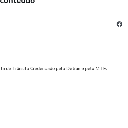
 conteúdo
sta de Trânsito Credenciado pelo Detran e pelo MTE.
namento e Qualificação Pessoal e Profissional.
DENCIADO PELO DETRAN (AUTOTRANSITO) CARGA