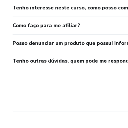
CURSO DE RESPONSÁVEL TÉCNICO – RT (SEST SEN
Tenho interesse neste curso, como posso co
CURSO DE TRANSPORTADOR AUTONOMO DE CARGAS
Como faço para me afiliar?
CURSO DE ADMINISTRAÇÃO DE FROTA (SEST SENA
Posso denunciar um produto que possui info
CURSO DE GESTÃO DE ESTOQUES E ARMAZENAGEM
CURSO DE GESTÃO DE PNEUS (SEST SENAT).
Tenho outras dúvidas, quem pode me respond
CURSO DE GESTÃO DO