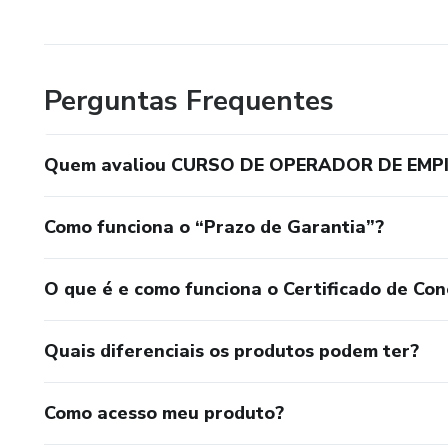
SENAT LIMEIRA) CARGA HORÁRIA DE 50 HORAS.
CURSO DE FORMAÇÃO CONDUTORES DE VEÍCULOS
SENAT LIMEIRA) CARGA HORÁRIA DE 50 HORAS.
Perguntas Frequentes
CURSO DE FORMAÇÃO CONDUTORES DE VEÍCULOS 
CARGA HORÁRIA DE 50 HORAS.
Quem avaliou CURSO DE OPERADOR DE EM
CURSO DE FORMAÇÃO CONDUTORES DE VEÍCULOS
Como funciona o “Prazo de Garantia”?
LIMEIRA) CARGA HORÁRIA DE 50 HORAS.
CURSO DE FORMAÇÃO CONDUTORES DE VEÍCULOS D
O que é e como funciona o Certificado de Con
SENAT LIMEIRA) CARGA HORÁRIA DE 50 HORAS.
Quais diferenciais os produtos podem ter?
CURSO DE OPERADOR DE CARGA COM HABILITAÇÃ
TÉCNICAS EM CONDUÇÃO DE VEÍCULO EXTRA PES
Como acesso meu produto?