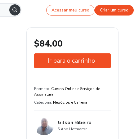
Acessar meu curso
Criar um curso
$84.00
Ir para o carrinho
Garantia de 7 dias
Estude do seu jeito e em qualquer
Formato
:
Cursos Online e Serviços de
dispositivo
Assinatura
Categoria
:
Negócios e Carreira
Gilson Ribeiro
5 Ano Hotmarter