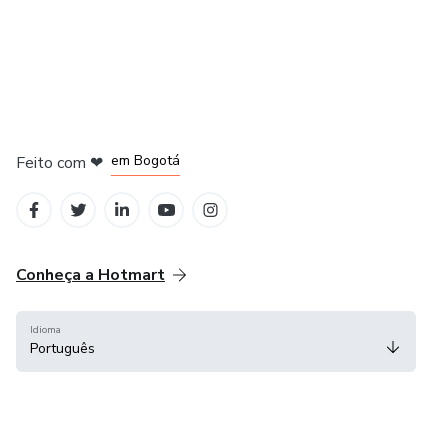
em Amsterdam
em Madrid
em Bogotá
Feito com
❤
em Belo Horizonte
na Cidade do México
Conheça a Hotmart
Idioma
Português