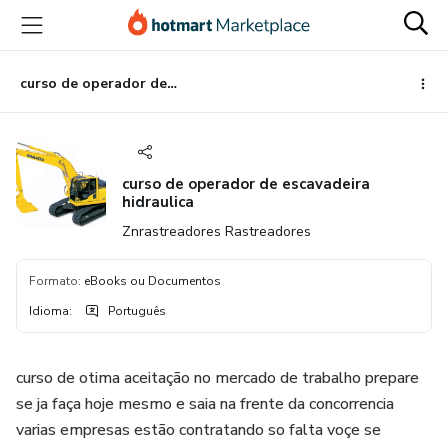
Ir
Ir
Ir
para
para
para
o
o
o
conteúdo
pagamento
rodapé
curso de operador de escavadeira hidraulica
principal
curso de operador de escavadeira
hidraulica
Znrastreadores Rastreadores
Formato
:
eBooks ou Documentos
Idioma
:
Português
curso de otima aceitação no mercado de trabalho prepare
se ja faça hoje mesmo e saia na frente da concorrencia
varias empresas estão contratando so falta voçe se