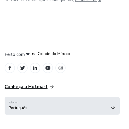
em Bogotá
em Amsterdam
em Madrid
na Cidade do México
Feito com
❤
em Belo Horizonte
Conheça a Hotmart
Idioma
Português