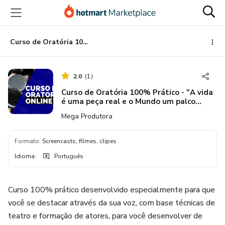
Ir
Ir
Ir
para
para
para
o
o
o
conteúdo
pagamento
rodapé
Curso de Oratória 100% Prático - "A vida é uma peça real e o Mundo um palco Imenso"
principal
2.0
(
1
)
Curso de Oratória 100% Prático - "A vida
é uma peça real e o Mundo um palco
Imenso"
Mega Produtora
Formato
:
Screencasts, filmes, clipes
Idioma
:
Português
Curso 100% prático desenvolvido especialmente para que
você se destacar através da sua voz, com base técnicas de
teatro e formação de atores, para você desenvolver de