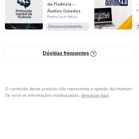
- Transmita confiança com o corpo
da Fluência –
-
Áudios Guiados
P
Pedro Issa Helou
para Destravar...
- Técnicas do Grito e Cochico
Desenvolvimento Pessoal
Conteúdo - 8 Habilidades
- Público-alvo
Dúvidas frequentes
- Perguntas poderosas
- Clareza
O conteúdo deste produto não representa a opinião da Hotmart.
Se você vir informações inadequadas,
denuncie aqui
- Especificidade e Concretude
- Exemplificação
- Contar histórias