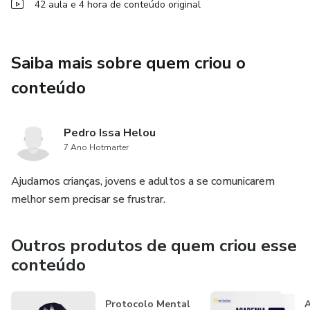
42 aula e 4 hora de conteúdo original
- Você não é unânime
- Origens do medo de falar em público
Saiba mais sobre quem criou o
- Como gerenciá-lo
conteúdo
- Compare-se a si mesmo
Pedro Issa Helou
- Exercite a empatia
7 Ano Hotmarter
Forma - 5 Habilidades
Ajudamos crianças, jovens e adultos a se comunicarem
melhor sem precisar se frustrar.
- Técnica da Conexão
Outros produtos de quem criou esse
- Comunicação com o rosto
conteúdo
- Técnica da Naturalidade
Protocolo Mental
A