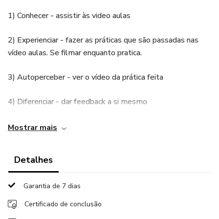
1) Conhecer - assistir às video aulas
2) Experienciar - fazer as práticas que são passadas nas
vídeo aulas. Se filmar enquanto pratica.
3) Autoperceber - ver o vídeo da prática feita
4) Diferenciar - dar feedback a si mesmo
As etapas 3 e 4 podem ser feitas com um colega.
Mostrar mais
CONTEÚDO
Detalhes
Introdução: necessidade e não habilidade
Garantia de 7 dias
Inteligência Emocional - 5 Habilidades
Certificado de conclusão