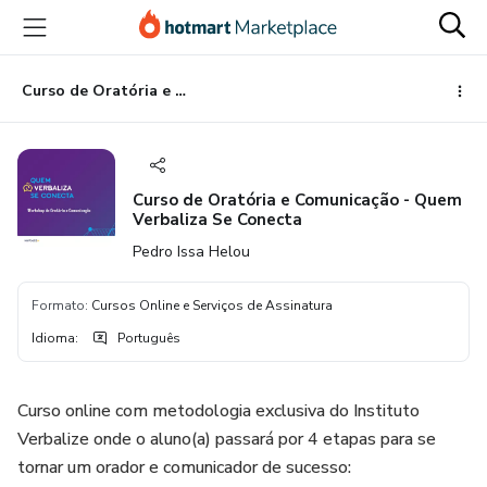
Ir
Ir
Ir
para
para
para
o
o
o
conteúdo
pagamento
rodapé
Curso de Oratória e Comunicação - Quem Verbaliza Se Conecta
principal
Curso de Oratória e Comunicação - Quem
Verbaliza Se Conecta
Pedro Issa Helou
Formato
:
Cursos Online e Serviços de Assinatura
Idioma
:
Português
Curso online com metodologia exclusiva do Instituto
Verbalize onde o aluno(a) passará por 4 etapas para se
tornar um orador e comunicador de sucesso: