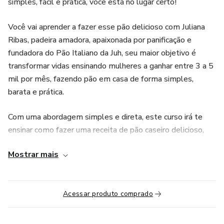
simples, fácil e prática, você está no lugar certo!
Você vai aprender a fazer esse pão delicioso com Juliana
Ribas, padeira amadora, apaixonada por panificação e
fundadora do Pão Italiano da Juh, seu maior objetivo é
transformar vidas ensinando mulheres a ganhar entre 3 a 5
mil por mês, fazendo pão em casa de forma simples,
barata e prática.
Com uma abordagem simples e direta, este curso irá te
ensinar como fazer uma receita de pão caseiro delicioso,
sem ovos e sem leite, com rendimento para 2 pães.
Mostrar mais
Você irá aprender a fazer de uma forma fácil usando os
utensílios que tem na sua casa.
Acessar produto comprado
Vamos começar do ZERO, desde a separação dos
utensílios até como fazer a a massa perfeita, moldar o pão