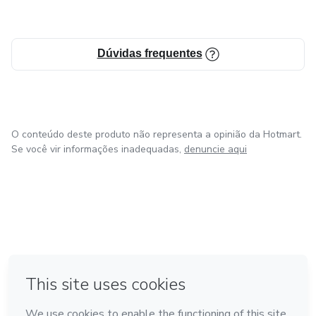
Dúvidas frequentes
O conteúdo deste produto não representa a opinião da Hotmart.
Se você vir informações inadequadas,
denuncie aqui
em Amsterdam
em Madrid
em Bogotá
Feito com
❤
em Belo Horizonte
na Cidade do México