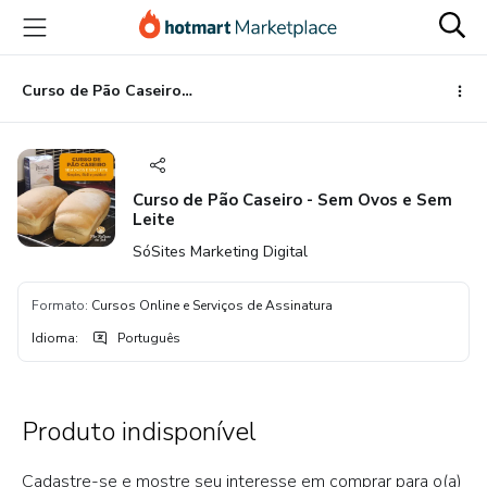
Ir
Ir
Ir
para
para
para
o
o
o
conteúdo
pagamento
rodapé
Curso de Pão Caseiro - Sem Ovos e Sem Leite
principal
Curso de Pão Caseiro - Sem Ovos e Sem
Leite
SóSites Marketing Digital
Formato
:
Cursos Online e Serviços de Assinatura
Idioma
:
Português
Produto indisponível
Cadastre-se e mostre seu interesse em comprar para o(a)