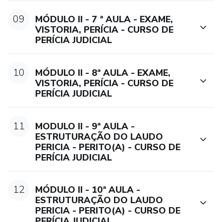
petições Múltiplas profissões
09
MÓDULO II - 7 ª AULA - EXAME,
VISTORIA, PERÍCIA - CURSO DE
o 1 Ano de Suporte: Acesso ao suporte técnico e
PERÍCIA JUDICIAL
pedagógico por um ano.
10
MÓDULO II - 8ª AULA - EXAME,
o 1 Mentoria com os Professores: Sessão de orientação
VISTORIA, PERÍCIA - CURSO DE
individualizada com os professores.
PERÍCIA JUDICIAL
Certificação, que será emitido ao final do Curso.
11
MODULO II - 9ª AULA -
Se você está buscando aprimorar suas habilidades na área
ESTRUTURAÇÃO DO LAUDO
PERICIA - PERITO(A) - CURSO DE
pericial e obter certificado reconhecido, esse curso pode
PERÍCIA JUDICIAL
ser uma excelente opção. Estaremos juntos nesta jornada
de aprendizado!
12
MÓDULO II - 10ª AULA -
E-mail: secretaria@educauni.com.br
ESTRUTURAÇÃO DO LAUDO
PERICIA - PERITO(A) - CURSO DE
PERÍCIA JUDICIAL