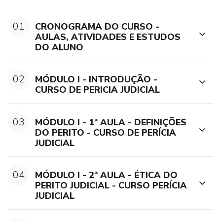
 O aluno se matricula na plataforma do curso.
01
CRONOGRAMA DO CURSO -
AULAS, ATIVIDADES E ESTUDOS
 Pode pagar com cartão de crédito, pix ou boleto.
DO ALUNO
Acesso ao Conteúdo:
02
MÓDULO I - INTRODUÇÃO -
CURSO DE PERICIA JUDICIAL
o Após a confirmação do pagamento, o aluno ganha acesso
imediato às aulas online.
03
MÓDULO I - 1ª AULA - DEFINIÇÕES
o O curso oferece vídeos aulas, atividades práticas,
DO PERITO - CURSO DE PERÍCIA
material didático, além de modelos de laudos, pareceres e
JUDICIAL
petições.
04
MÓDULO I - 2ª AULA - ÉTICA DO
o Realização das Aulas e Atividades:
PERITO JUDICIAL - CURSO PERÍCIA
JUDICIAL
o Durante o curso, o aluno deve completar atividades para
aplicar o conhecimento adquirido.