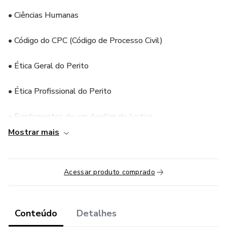
• Ciências Humanas
• Código do CPC (Código de Processo Civil)
• Ética Geral do Perito
• Ética Profissional do Perito
• Fundamentos de um Auxiliar da Justiça
Mostrar mais
• Noções Básicas da Linguagem Jurídica para Perito
• Noções de Direito nas Normas que Envolvem o Perito
Acessar produto comprado
Como Funciona o Curso:
Conteúdo
Detalhes
 Matrícula e Pagamento: