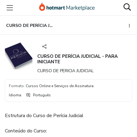
Ir
Ir
Ir
para
para
para
o
o
o
conteúdo
pagamento
rodapé
CURSO DE PERÍCIA JUDICIAL - PARA INICIANTE
principal
CURSO DE PERÍCIA JUDICIAL - PARA
INICIANTE
CURSO DE PERICIA JUDICIAL
Formato
:
Cursos Online e Serviços de Assinatura
Idioma
:
Português
Estrutura do Curso de Perícia Judicial
Conteúdo do Curso: