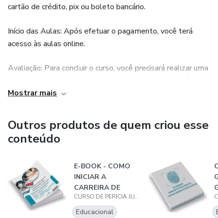
cartão de crédito, pix ou boleto bancário.
Início das Aulas: Após efetuar o pagamento, você terá
acesso às aulas online.
Avaliação: Para concluir o curso, você precisará realizar uma
prova online com 10 questões de múltipla escolha. É
Mostrar mais
necessário alcançar uma nota mínima de 6 para ser
aprovado.
Outros produtos de quem criou esse
Certificado: Após a aprovação na avaliação, você poderá
conteúdo
emitir seu certificado imediatamente.
E-BOOK - COMO
Este curso oferece treinamento especializado em diversas
INICIAR A
áreas da perícia judicial, utilizando métodos dinâmicos
CARREIRA DE
desenvolvidos por especialistas na área. Nosso objetivo é
CURSO DE PERICIA JUDICIAL
PERITO JUDICIAL -
preparar você para ter sucesso no ambiente digital atual,
LAUDO...
I
Educacional