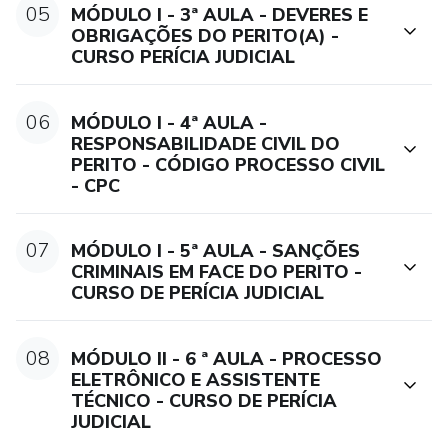
05
MÓDULO I - 3ª AULA - DEVERES E
OBRIGAÇÕES DO PERITO(A) -
o Utiliza os modelos fornecidos para elaborar seus
CURSO PERÍCIA JUDICIAL
próprios laudos e pareceres.
Avaliação:
06
MÓDULO I - 4ª AULA -
RESPONSABILIDADE CIVIL DO
PERITO - CÓDIGO PROCESSO CIVIL
• O curso inclui uma avaliação online com 10 questões de
- CPC
múltipla escolha.
• É necessário obter nota igual ou superior a 6 para ser
07
MÓDULO I - 5ª AULA - SANÇÕES
aprovado.
CRIMINAIS EM FACE DO PERITO -
CURSO DE PERÍCIA JUDICIAL
• Recebe um diploma e certificado de conclusão.
Reconhecido em todo território Nacional
08
MÓDULO II - 6 ª AULA - PROCESSO
ELETRÔNICO E ASSISTENTE
Benefícios Adicionais:
TÉCNICO - CURSO DE PERÍCIA
JUDICIAL
o 50 Modelos Editáveis: Modelos de laudos, pareceres e