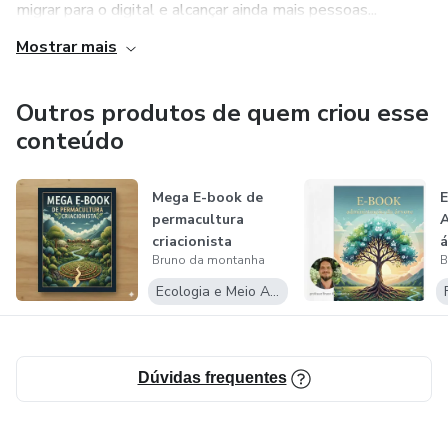
migrar para o digital e alcançar ainda mais pessoas...
Mostrar mais
Outros produtos de quem criou esse
conteúdo
Mega E-book de
permacultura
A
criacionista
á
Bruno da montanha
B
n
p
Ecologia e Meio Ambiente
Dúvidas frequentes