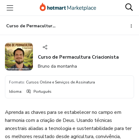
Ir
Ir
Ir
para
para
para
o
o
o
conteúdo
pagamento
rodapé
Curso de Permacultura Criacionista
principal
Curso de Permacultura Criacionista
Bruno da montanha
Formato
:
Cursos Online e Serviços de Assinatura
Idioma
:
Português
Aprenda as chaves para se estabelecer no campo em
harmonia com a criação de Deus. Usando técnicas
ancestrais aliadas a tecnologia e sustentabilidade para ter
os melhores resultado desde agricultura, convivência,