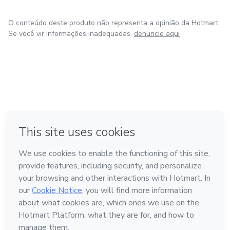
O conteúdo deste produto não representa a opinião da Hotmart.
Se você vir informações inadequadas,
denuncie aqui
em Bogotá
em Amsterdam
em Madrid
na Cidade do México
Feito com
❤
em Belo Horizonte
Conheça a Hotmart
Idioma
Português