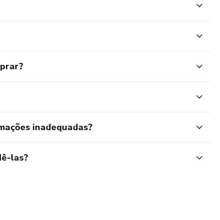
mprar?
rmações inadequadas?
ê-las?