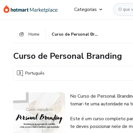
Ir
Ir
Ir
Categorias
para
para
para
o
o
o
conteúdo
pagamento
rodapé
Home
Curso de Personal Branding
principal
Curso de Personal Branding
Português
No Curso de Personal Branding
tornar-te uma autoridade na t
Este é um curso completo pa
te deves posicionar nele de m