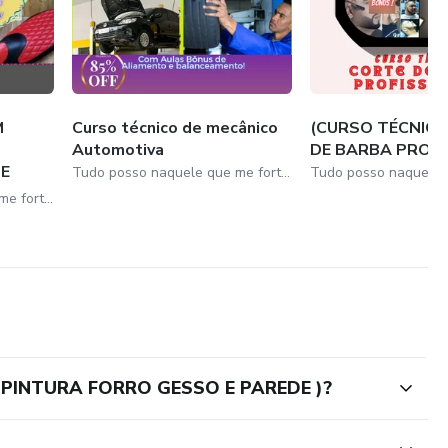
M
Curso técnico de mecânico
(CURSO TÉCNIC
Automotiva
DE BARBA PROFI
E
Tudo posso naquele que me fortalece..✅🤩💫🎖️
Tudo posso naquele que me fortalece..✅🤩💫🎖️
E PINTURA FORRO GESSO E PAREDE )?