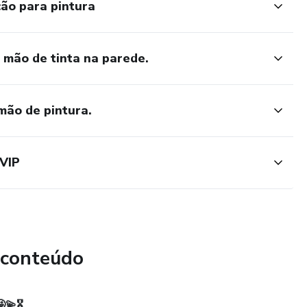
ão para pintura
 mão de tinta na parede.
mão de pintura.
VIP
 conteúdo
💫🎖️