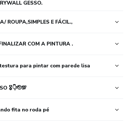
RYWALL GESSO.
 ROUPA,SIMPLES E FÁCIL.,
INALIZAR COM A PINTURA .
estura para pintar com parede lisa
 🎖️👇🫡💯
ndo fita no roda pé