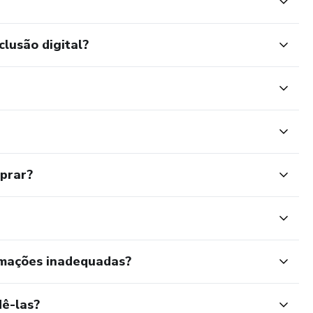
clusão digital?
mprar?
rmações inadequadas?
ê-las?