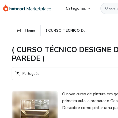
Ir
Ir
Ir
Categorias
para
para
para
o
o
o
conteúdo
pagamento
rodapé
Home
( CURSO TÉCNICO DESIGNE DE PINTURA FORRO GESSO E PAREDE )
principal
( CURSO TÉCNICO DESIGNE 
PAREDE )
Português
O novo curso de pintura em g
primeira aula, a preparar o Ge
Descobre como pintar uma par