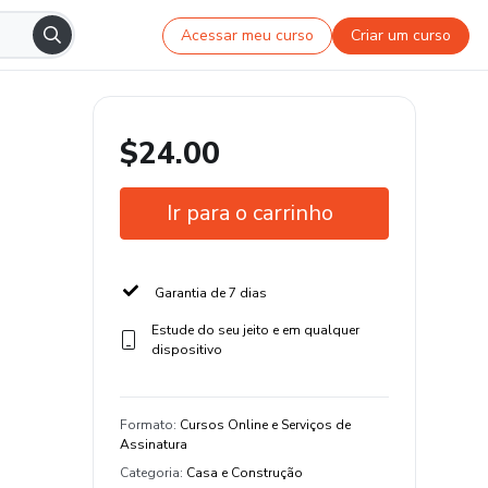
Acessar meu curso
Criar um curso
$24.00
Ir para o carrinho
Garantia de 7 dias
Estude do seu jeito e em qualquer
dispositivo
Formato
:
Cursos Online e Serviços de
Assinatura
Categoria
:
Casa e Construção