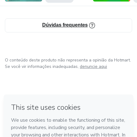
Dúvidas frequentes
O conteúdo deste produto não representa a opinião da Hotmart.
Se você vir informações inadequadas,
denuncie aqui
em Bogotá
em Amsterdam
em Madrid
na Cidade do México
Feito com
❤
em Belo Horizonte