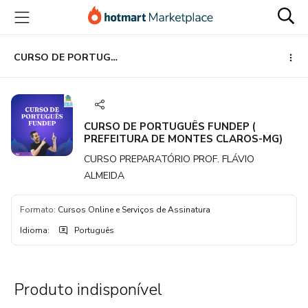
Ir
Ir
Ir
para
para
para
o
o
o
conteúdo
pagamento
rodapé
CURSO DE PORTUGUÊS FUNDEP ( PREFEITURA DE MONTES CLAROS-MG)
principal
CURSO DE PORTUGUÊS FUNDEP (
PREFEITURA DE MONTES CLAROS-MG)
CURSO PREPARATÓRIO PROF. FLÁVIO
ALMEIDA
Formato
:
Cursos Online e Serviços de Assinatura
Idioma
:
Português
Produto indisponível