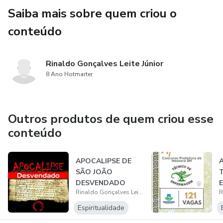
Saiba mais sobre quem criou o
conteúdo
Rinaldo Gonçalves Leite Júnior
8 Ano Hotmarter
Outros produtos de quem criou esse
conteúdo
APOCALIPSE DE
SÃO JOÃO
DESVENDADO
Rinaldo Gonçalves Leite Júnior
Espiritualidade
M