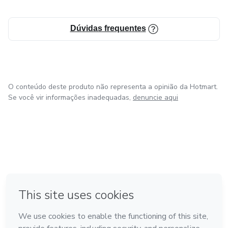
Dúvidas frequentes
O conteúdo deste produto não representa a opinião da Hotmart.
Se você vir informações inadequadas,
denuncie aqui
em Amsterdam
em Madrid
em Bogotá
Feito com
❤
em Belo Horizonte
na Cidade do México