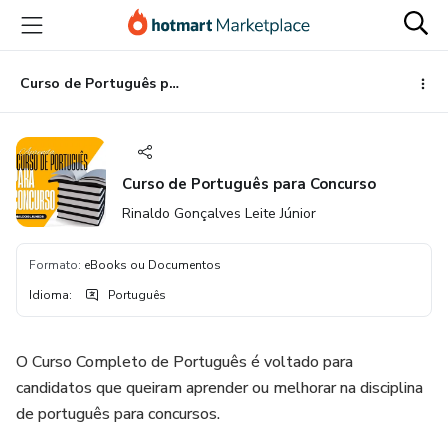
Ir
Ir
Ir
para
para
para
o
o
o
conteúdo
pagamento
rodapé
Curso de Português para Concurso
principal
Curso de Português para Concurso
Rinaldo Gonçalves Leite Júnior
Formato
:
eBooks ou Documentos
Idioma
:
Português
O Curso Completo de Português é voltado para
candidatos que queiram aprender ou melhorar na disciplina
de português para concursos.