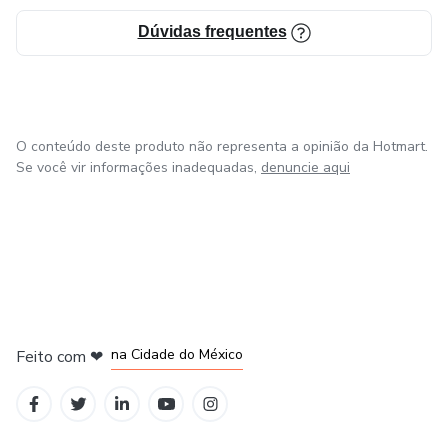
Dúvidas frequentes
O conteúdo deste produto não representa a opinião da Hotmart.
Se você vir informações inadequadas,
denuncie aqui
em Bogotá
em Amsterdam
em Madrid
na Cidade do México
Feito com
❤
em Belo Horizonte