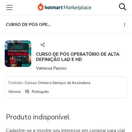
Ir
Ir
Ir
para
para
para
o
o
o
conteúdo
pagamento
rodapé
CURSO DE PÓS OPERATÓRIO DE ALTA DEFINIÇÃO LAD E HD
principal
CURSO DE PÓS OPERATÓRIO DE ALTA
DEFINIÇÃO LAD E HD
Vanessa Passos
Formato
:
Cursos Online e Serviços de Assinatura
Idioma
:
Português
Produto indisponível
Cadastre-se e mostre seu interesse em comprar para o(a)