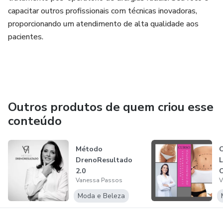
capacitar outros profissionais com técnicas inovadoras,
proporcionando um atendimento de alta qualidade aos
pacientes.
Outros produtos de quem criou esse
conteúdo
Método
C
DrenoResultado
L
2.0
O
Vanessa Passos
V
Moda e Beleza