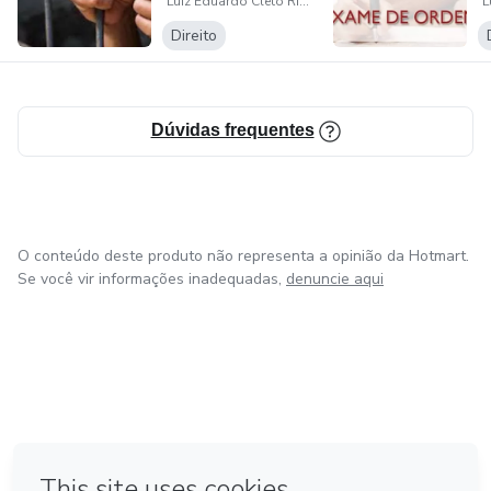
Luiz Eduardo Cleto Righetto
Direito
Dúvidas frequentes
O conteúdo deste produto não representa a opinião da Hotmart.
Se você vir informações inadequadas,
denuncie aqui
em Amsterdam
em Madrid
em Bogotá
Feito com
❤