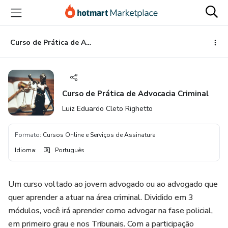
Ir
Ir
Ir
para
para
para
o
o
o
conteúdo
pagamento
rodapé
Curso de Prática de Advocacia Criminal
principal
Curso de Prática de Advocacia Criminal
Luiz Eduardo Cleto Righetto
Formato
:
Cursos Online e Serviços de Assinatura
Idioma
:
Português
Um curso voltado ao jovem advogado ou ao advogado que
quer aprender a atuar na área criminal. Dividido em 3
módulos, você irá aprender como advogar na fase policial,
em primeiro grau e nos Tribunais. Com a participação