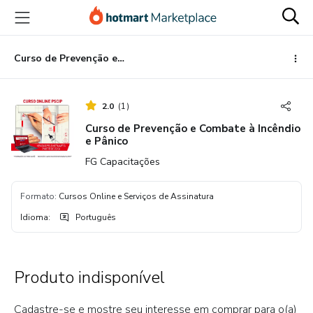
Ir
Ir
Ir
para
para
para
o
o
o
conteúdo
pagamento
rodapé
Curso de Prevenção e Combate à Incêndio e Pânico
principal
2.0
(
1
)
Curso de Prevenção e Combate à Incêndio
e Pânico
FG Capacitações
Formato
:
Cursos Online e Serviços de Assinatura
Idioma
:
Português
Produto indisponível
Cadastre-se e mostre seu interesse em comprar para o(a)