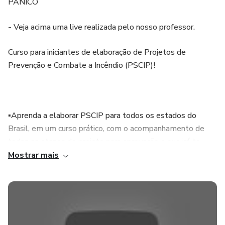
PÂNICO
- Veja acima uma live realizada pelo nosso professor.
Curso para iniciantes de elaboração de Projetos de
Prevenção e Combate a Incêndio (PSCIP)!
▪Aprenda a elaborar PSCIP para todos os estados do
Brasil, em um curso prático, com o acompanhamento de
todas as etapas de projeto para aprovação e que irá te
proporcionar uma base sólida.
Mostrar mais
- Software: AutoCad
- Nível: Básico (PTS – Projeto Técnico Simplificado – Até
750 m²)