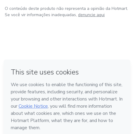
O conteúdo deste produto não representa a opinião da Hotmart.
Se você vir informações inadequadas,
denuncie aqui
em Amsterdam
em Madrid
em Bogotá
Feito com
❤
em Belo Horizonte
na Cidade do México
Conheça a Hotmart
Idioma
Português