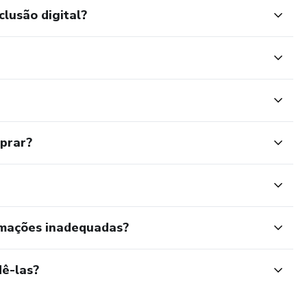
clusão digital?
mprar?
rmações inadequadas?
ê-las?