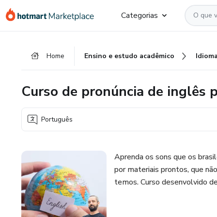
Ir
Ir
Ir
Categorias
para
para
para
o
o
o
conteúdo
pagamento
rodapé
Home
Ensino e estudo acadêmico
Idiom
principal
Curso de pronúncia de inglês p
Português
Aprenda os sons que os brasile
por materiais prontos, que nã
temos. Curso desenvolvido de b