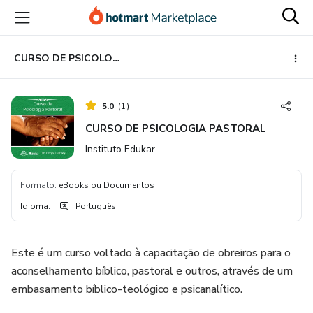
Ir
Ir
Ir
para
para
para
o
o
o
conteúdo
pagamento
rodapé
CURSO DE PSICOLOGIA PASTORAL
principal
5.0
(
1
)
CURSO DE PSICOLOGIA PASTORAL
Instituto Edukar
Formato
:
eBooks ou Documentos
Idioma
:
Português
Este é um curso voltado à capacitação de obreiros para o
aconselhamento bíblico, pastoral e outros, através de um
embasamento bíblico-teológico e psicanalítico.