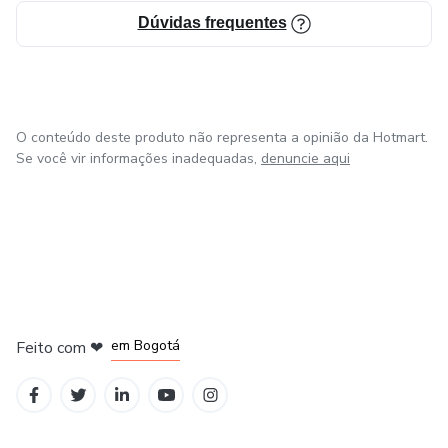
Dúvidas frequentes
O conteúdo deste produto não representa a opinião da Hotmart.
Se você vir informações inadequadas,
denuncie aqui
em Amsterdam
em Madrid
em Bogotá
Feito com
❤
em Belo Horizonte
na Cidade do México