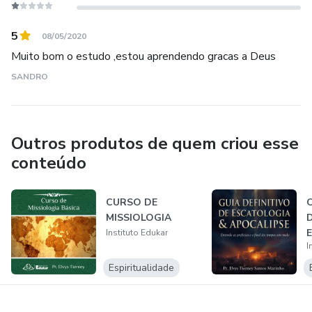
5
08/05/2020
Muito bom o estudo ,estou aprendendo gracas a Deus
SANDRO
Outros produtos de quem criou esse
conteúdo
CURSO DE
MISSIOLOGIA
Instituto Edukar
I
Espiritualidade