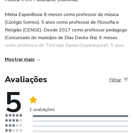
Minha Experiência: 8 meses como professor de música
(Colégio Sorriso). 5 anos como professor de Filosofia e
Religião (CENGE). Desde 2017 como professor pedagogo
(Concursado do município de Dias Davila-Ba). 6 meses
como professor de Teologia (Igreja Quadrangular). 5 anos
como professor de Teologia, psicanálise e violão (Instituto
Mostrar mais
Edukar). Mais de uma década atuando como pastor (MIRC,
JEVINA). Fundador do Instituto Edukar e Autor de três
Livros e mais de 5 Cursos.
Avaliações
Filtrar
5
1 avaliações