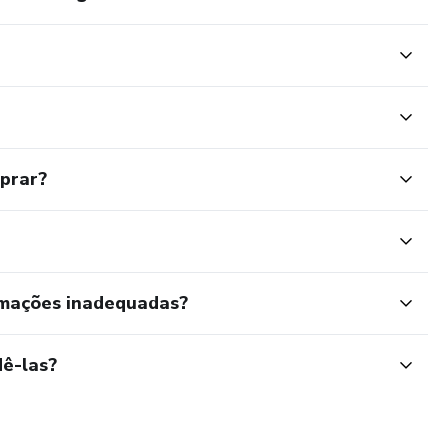
mprar?
rmações inadequadas?
ê-las?