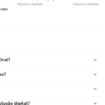
Allysson Valadao
Allysson Valadao
todo
Oral?
so?
clusão digital?