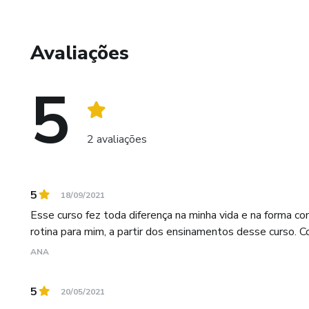
✅Ainda na área de Reabilitação Oral, se aperfeiçoou com
Alonso, dentre muitas participações em congressos Nacion
Avaliações
O QUE É O MÉTODO P.R.A EM REABILITAÇÃO ORAL
5
O objetivo do Curso Reabilitação Oral é ensinar ao profi
transdiciplinar do seu paciente.
2 avaliações
Através dos 3 Pilares: Diagnóstico, Planejamento e Execu
do problema do paciente, vai ajudar a diagnosticar e res
segurança e longevidade. gerando um faturamento nunca ob
5
18/09/2021
Esse curso fez toda diferença na minha vida e na forma c
rotina para mim, a partir dos ensinamentos desse curso. C
ANA
5
20/05/2021