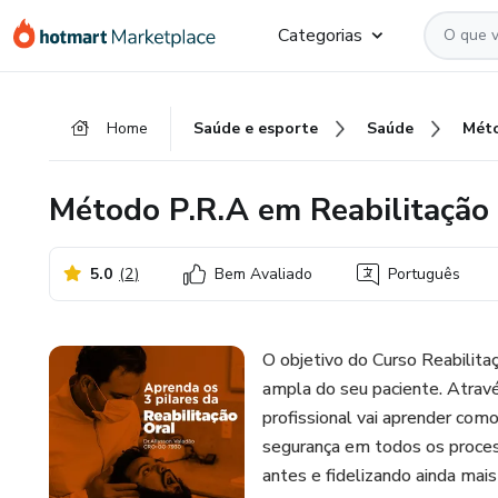
Ir
Ir
Ir
Categorias
para
para
para
o
o
o
conteúdo
pagamento
rodapé
Home
Saúde e esporte
Saúde
principal
Método P.R.A em Reabilitação
5.0
(
2
)
Bem Avaliado
Português
O objetivo do Curso Reabilitaç
ampla do seu paciente. Atravé
profissional vai aprender com
segurança em todos os proces
antes e fidelizando ainda mais 