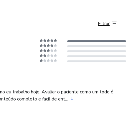
 dois grandes nomes mundiais: Mauro Fradeani e Anibal
ais e Internacionais.
Filtrar
?
ssional odontológico como ter uma visão ampla e
ção, esse profissional vai aprender como encontrar a causa
olver esse problema para que seus trabalhos tenham
tido antes e fidelizando ainda mais o cliente.
omo eu trabalho hoje. Avaliar o paciente como um todo é
onteúdo completo e fácil de ent...