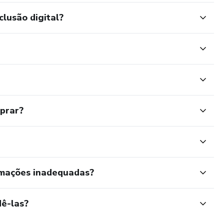
clusão digital?
mprar?
rmações inadequadas?
ê-las?