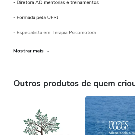
- Diretora AD mentorias e treinamentos
- Formada pela UFRJ
- Especialista em Terapia Psicomotora
- Trainer em PNL
Mostrar mais
- Trainer Comportamental
- Hipnoterapeuta
Outros produtos de quem crio
- MBA UFF - em Gestão de Planejamento de Projetos