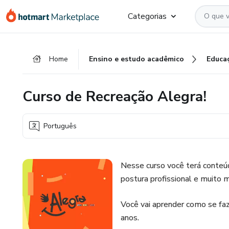
Ir
Ir
Ir
Categorias
para
para
para
o
o
o
conteúdo
pagamento
rodapé
Home
Ensino e estudo acadêmico
Educa
principal
Curso de Recreação Alegra!
Português
Nesse curso você terá conteú
postura profissional e muito m
Você vai aprender como se faz
anos.