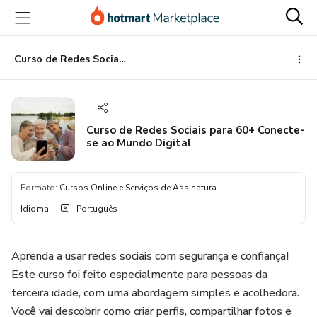
Ir
Ir
Ir
para
para
para
o
o
o
conteúdo
pagamento
rodapé
Curso de Redes Sociais para 60+ Conecte-se ao Mundo Digital
principal
Curso de Redes Sociais para 60+ Conecte-
se ao Mundo Digital
Formato
:
Cursos Online e Serviços de Assinatura
Idioma
:
Português
Aprenda a usar redes sociais com segurança e confiança!
Este curso foi feito especialmente para pessoas da
terceira idade, com uma abordagem simples e acolhedora.
Você vai descobrir como criar perfis, compartilhar fotos e