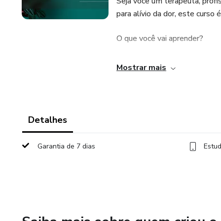
Seja você um terapeuta, profi
para alívio da dor, este curso 
O que você vai aprender?
✔️ Os pontos reflexos nos pé
Mostrar mais
✔️ Como emoções como estres
✔️ Técnicas práticas para liber
Detalhes
✔️ Aplicação da reflexologia 
Garantia de 7 dias
Estud
💆‍♂️ Benefícios do curso:
✅ Alívio de dores na coluna d
✅ Estratégias para melhorar 