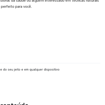
ssional da saúde ou alguém interessado em técnicas naturais
é perfeito para você.
s que correspondem à coluna vertebral
se e ansiedade podem causar dores físicas
ar bloqueios emocionais e físicos
para promover equilíbrio e bem-estar
e do seu jeito e em qualquer dispositivo
e forma natural
a saúde emocional dos seus clientes