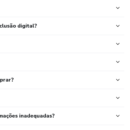
clusão digital?
mprar?
rmações inadequadas?