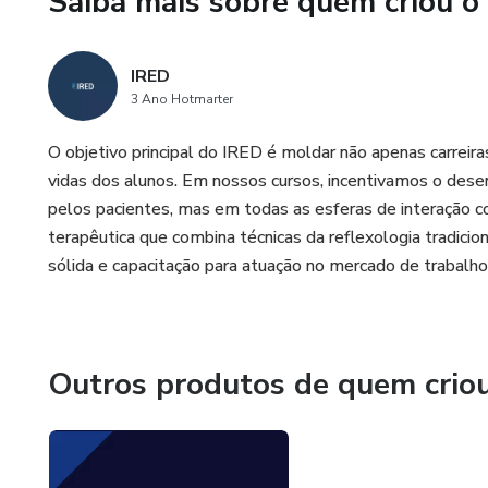
Saiba mais sobre quem criou o
✅ Certificado de conclusão par
IRED
Garanta seu acesso agora e c
3 Ano Hotmarter
O objetivo principal do IRED é moldar não apenas carreir
vidas dos alunos. Em nossos cursos, incentivamos o des
pelos pacientes, mas em todas as esferas de interação 
terapêutica que combina técnicas da reflexologia tradicio
sólida e capacitação para atuação no mercado de trabalho
Outros produtos de quem crio