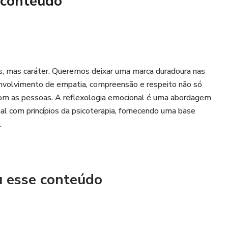
 conteúdo
a impulsionar sua carreira
omece a aprender hoje mesmo.
as, mas caráter. Queremos deixar uma marca duradoura nas
envolvimento de empatia, compreensão e respeito não só
com as pessoas. A reflexologia emocional é uma abordagem
nal com princípios da psicoterapia, fornecendo uma base
.
u esse conteúdo