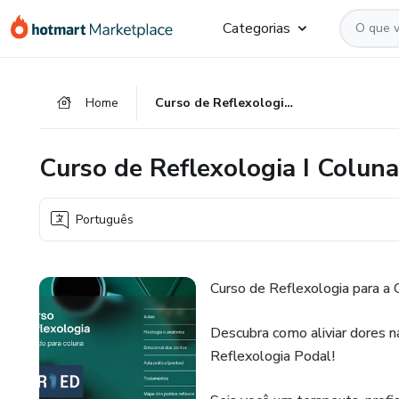
Ir
Ir
Ir
Categorias
para
para
para
o
o
o
conteúdo
pagamento
rodapé
Home
Curso de Reflexologia I Coluna
principal
Curso de Reflexologia I Coluna
Português
Curso de Reflexologia para a 
Descubra como aliviar dores 
Reflexologia Podal!