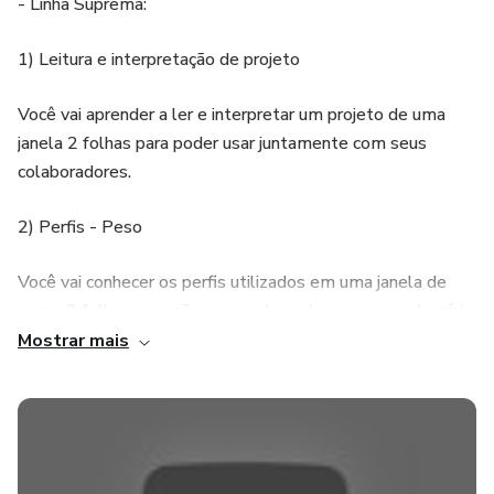
- Linha Suprema:
1) Leitura e interpretação de projeto
Você vai aprender a ler e interpretar um projeto de uma
janela 2 folhas para poder usar juntamente com seus
colaboradores.
2) Perfis - Peso
Você vai conhecer os perfis utilizados em uma janela de
correr 2 folhas para não errar na hora de comprar o alumínio,
e também saber calcular o peso da sua janela.
Mostrar mais
3) Orçamento
Você também aprenderá a como fazer o orçamento
correto de sua janela, descobrindo o peso do alumínio