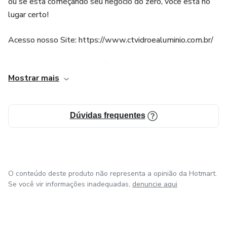
Uma planilha em Excel, já pronta, para você digitar as
ou se esta começando seu negócio do zero, você está no
medidas e o orçamento
lugar certo!
Acesso nosso Site: https://www.ctvidroealuminio.com.br/
Nos acompanhe nas redes Sociais:
Mostrar mais
Facebook: /CTVidroAluminio
Instagram: @ctvidroealuminio
Dúvidas frequentes
Youtube: Ct vidro e aluminio
O conteúdo deste produto não representa a opinião da Hotmart.
Se você vir informações inadequadas,
denuncie aqui