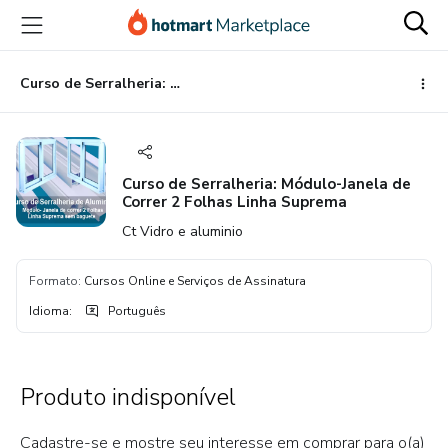
Ir
Ir
Ir
para
para
para
o
o
o
conteúdo
pagamento
rodapé
Curso de Serralheria: Módulo-Janela de Correr 2 Folhas Linha Suprema
principal
Curso de Serralheria: Módulo-Janela de
Correr 2 Folhas Linha Suprema
Ct Vidro e aluminio
Formato
:
Cursos Online e Serviços de Assinatura
Idioma
:
Português
Produto indisponível
Cadastre-se e mostre seu interesse em comprar para o(a)