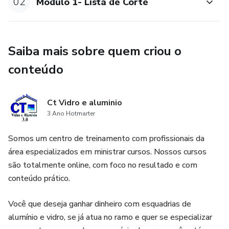
02
Módulo 1- Lista de Corte
Você conhecerá todos os acessórios utilizados na
montagem de uma janela de correr 2 folhas.
Saiba mais sobre quem criou o
7) Lista de Fornecedores
conteúdo
Você receberá uma lista dos principais fornecedores de
perfis e acessórios no Brasil para otimizar seus custos e
aumentar sua rentabilidade.
Ct Vidro e aluminio
3 Ano Hotmarter
Bônus 1: Projeto A0
Somos um centro de treinamento com profissionais da
área especializados em ministrar cursos. Nossos cursos
Um projeto completo de Janela de Correr com 2 Folhas
são totalmente online, com foco no resultado e com
em Alumínio, em tamanho A0 (841mm x 1189mm), para
conteúdo prático.
você imprimir e utilizar junto com sua equipe.
Você que deseja ganhar dinheiro com esquadrias de
Bônus 2: Planilha de Orçamento
alumínio e vidro, se já atua no ramo e quer se especializar