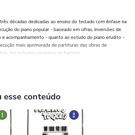
 três décadas dedicadas ao ensino do teclado com ênfase na
xecução do piano popular - baseado em cifras, inversões de
mo e acompanhamento - quanto ao estudo do piano erudito -
xecução mais aprimorada de partituras das obras de
ejo, fez estudos paralelos de harmon...
u esse conteúdo