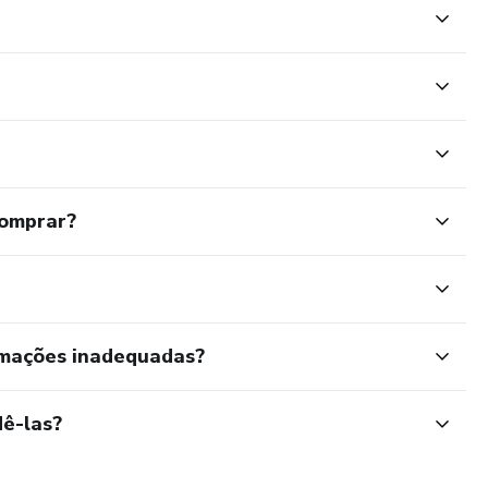
comprar?
rmações inadequadas?
ê-las?