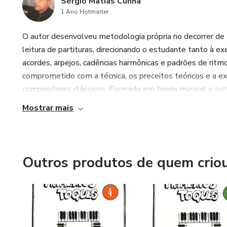
Sérgio Matias Cunha
1 Ano Hotmarter
O autor desenvolveu metodologia própria no decorrer de
leitura de partituras, direcionando o estudante tanto à e
acordes, arpejos, cadências harmônicas e padrões de rit
comprometido com a técnica, os preceitos teóricos e a e
compositores clássicos. Formado em teoria musical e solf
Mostrar mais
Outros produtos de quem crio