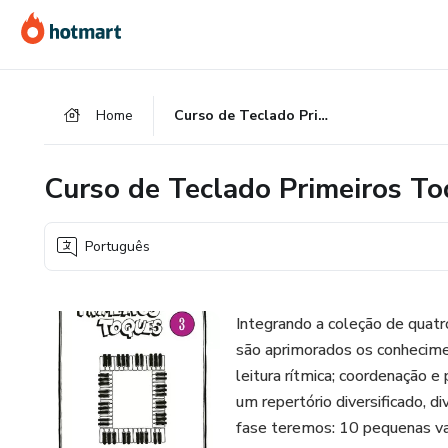
Ir
Ir
Ir
para
para
para
o
o
o
conteúdo
pagamento
rodapé
Home
Curso de Teclado Primeiros Toques - Volume 3
principal
Curso de Teclado Primeiros T
Português
Integrando a coleção de quatr
são aprimorados os conhecimen
leitura rítmica; coordenação e
um repertório diversificado, d
fase teremos: 10 pequenas vals