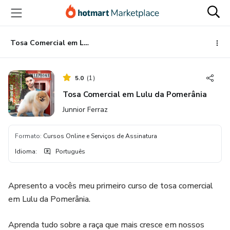
Ir
Ir
Ir
para
para
para
o
o
o
conteúdo
pagamento
rodapé
Tosa Comercial em Lulu da Pomerânia
principal
5.0
(
1
)
Tosa Comercial em Lulu da Pomerânia
Junnior Ferraz
Formato
:
Cursos Online e Serviços de Assinatura
Idioma
:
Português
Apresento a vocês meu primeiro curso de tosa comercial
em Lulu da Pomerânia.
Aprenda tudo sobre a raça que mais cresce em nossos