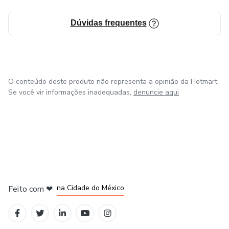
Atua também ministrando cursos, Workshop, eventos por
Dúvidas frequentes
todo o país, levando seu conhecimento para agregar no dia
a dia dos Groomers.
Durante esses anos Júnnior vem se dedicando a ensinar os
profissionais do mercado a melhorar suas técnicas de tosa ,
O conteúdo deste produto não representa a opinião da Hotmart.
Se você vir informações inadequadas,
denuncie aqui
para se destacarem com seu diferencial dentro do nosso
ramo.
em Bogotá
em Amsterdam
em Madrid
na Cidade do México
Feito com
❤
em Belo Horizonte