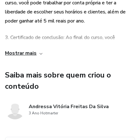
curso, você pode trabalhar por conta própria e ter a
liberdade de escolher seus horários e clientes, além de
poder ganhar até 5 mil reais por ano.
3. Certificado de conclusão: Ao final do curso, você
receberá um certificado de conclusão, que pode ser
Mostrar mais
utilizado para comprovar suas habilidades e conhecimentos
na área de tranças, aumentando suas chances de sucesso
Saiba mais sobre quem criou o
no mercado.
conteúdo
Andressa Vitória Freitas Da Silva
3 Ano Hotmarter