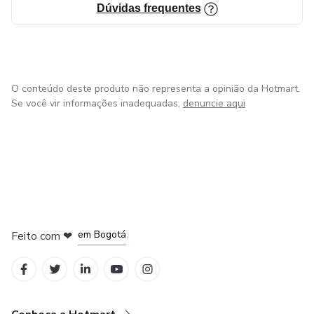
Dúvidas frequentes
O conteúdo deste produto não representa a opinião da Hotmart.
Se você vir informações inadequadas,
denuncie aqui
em Amsterdam
em Madrid
em Bogotá
Feito com
❤
em Belo Horizonte
na Cidade do México