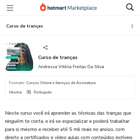
Ir
Ir
Ir
para
para
para
o
o
o
conteúdo
pagamento
rodapé
Curso de tranças
principal
Curso de tranças
Andressa Vitória Freitas Da Silva
Formato
:
Cursos Online e Serviços de Assinatura
Idioma
:
Português
Neste curso você irá aprender as técnicas das tranças que
ninguém te conta, e irá se especializar e poderá trabalhar
para si mesmo e receber até 5 mil reais no anooo, com
direito a certificados e vídeo aulas com conteúdos incríveis