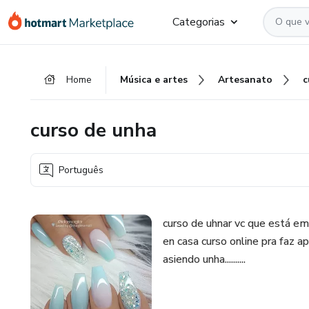
Ir
Ir
Ir
Categorias
para
para
para
o
o
o
conteúdo
pagamento
rodapé
Home
Música e artes
Artesanato
c
principal
curso de unha
Português
curso de uhnar vc que está em
en casa curso online pra faz a
asiendo unha..........