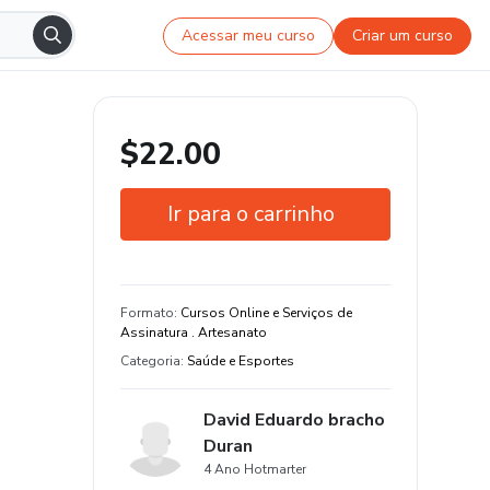
Acessar meu curso
Criar um curso
$22.00
Ir para o carrinho
Garantia de 7 dias
Estude do seu jeito e em qualquer
Formato
:
Cursos Online e Serviços de
dispositivo
Assinatura . Artesanato
Categoria
:
Saúde e Esportes
David Eduardo bracho
Duran
4 Ano Hotmarter