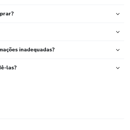
mprar?
rmações inadequadas?
ê-las?