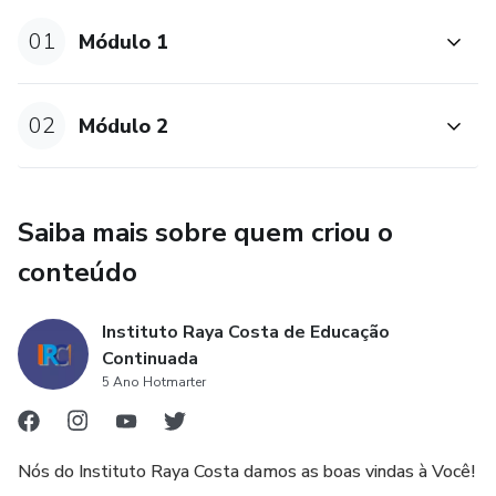
Aprenda a personalizar sessões de ventosaterapia para
atender às necessidades específicas de cada cliente.
01
Módulo 1
Abordagem Segura e Higiênica: Compreenda as melhores
práticas de segurança e higiene na ventosaterapia para
02
Módulo 2
garantir uma experiência terapêutica segura e eficaz.
Integração da Ventosaterapia em Práticas Terapêuticas
Saiba mais sobre quem criou o
Modernas: Descubra como incorporar a ventosaterapia em
diversas abordagens terapêuticas modernas para ampliar
conteúdo
suas opções de tratamento.
Instituto Raya Costa de Educação
Continuada
5 Ano Hotmarter
Nós do Instituto Raya Costa damos as boas vindas à Você!