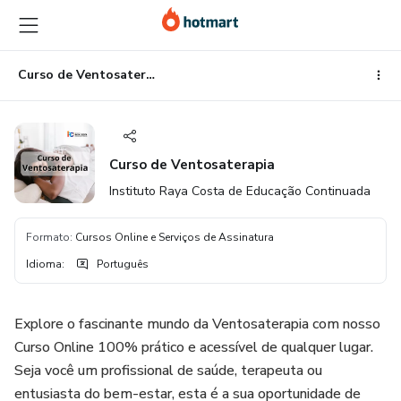
Ir
Ir
Ir
para
para
para
o
o
o
conteúdo
pagamento
rodapé
Curso de Ventosaterapia
principal
Curso de Ventosaterapia
Instituto Raya Costa de Educação Continuada
Formato
:
Cursos Online e Serviços de Assinatura
Idioma
:
Português
Explore o fascinante mundo da Ventosaterapia com nosso
Curso Online 100% prático e acessível de qualquer lugar.
Seja você um profissional de saúde, terapeuta ou
entusiasta do bem-estar, esta é a sua oportunidade de