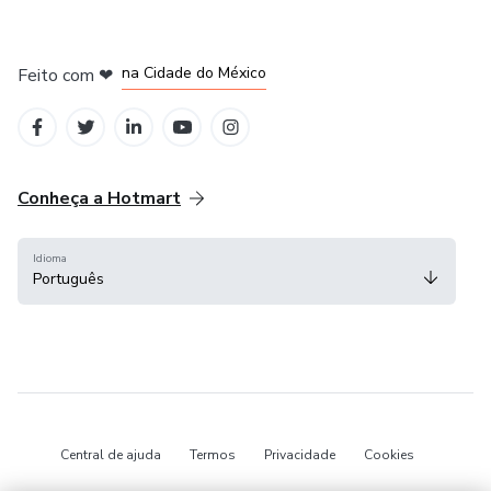
em Bogotá
em Amsterdam
em Madrid
na Cidade do México
Feito com
❤
em Belo Horizonte
Conheça a Hotmart
Idioma
Português
Central de ajuda
Termos
Privacidade
Cookies