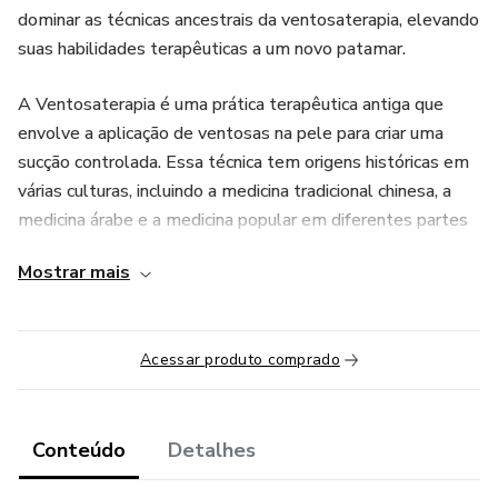
dominar as técnicas ancestrais da ventosaterapia, elevando
suas habilidades terapêuticas a um novo patamar.
A Ventosaterapia é uma prática terapêutica antiga que
envolve a aplicação de ventosas na pele para criar uma
sucção controlada. Essa técnica tem origens históricas em
várias culturas, incluindo a medicina tradicional chinesa, a
medicina árabe e a medicina popular em diferentes partes
do mundo.
Mostrar mais
O que Você Irá Aprender:
Técnicas Fundamentais de Aplicação de Ventosas: Domine
Acessar produto comprado
a arte da aplicação correta das ventosas para obter os
melhores resultados terapêuticos.
Conteúdo
Detalhes
Adaptação da Ventosaterapia a Diferentes Necessidades: