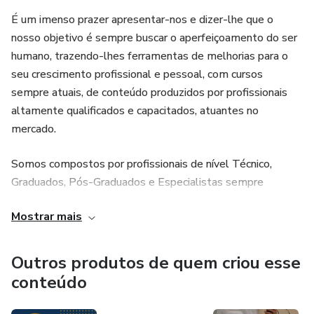
É um imenso prazer apresentar-nos e dizer-lhe que o
nosso objetivo é sempre buscar o aperfeiçoamento do ser
humano, trazendo-lhes ferramentas de melhorias para o
seu crescimento profissional e pessoal, com cursos
sempre atuais, de conteúdo produzidos por profissionais
altamente qualificados e capacitados, atuantes no
mercado.
Somos compostos por profissionais de nível Técnico,
Graduados, Pós-Graduados e Especialistas sempre
antenados às inovações Científicas, Filosóficas e Laborais.
Mostrar mais
NOSSA MISSÃO
Outros produtos de quem criou esse
Formar profissionais com capacidade técnica e
conteúdo
empreendedora, com foco no social e que acreditem em
uma sociedade mais humana. Facilitar, através da formação