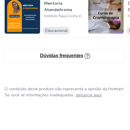
Mentoria
C
EAD, um aprendizado mais dinâmico e de qualidade para as
AtendeAroma
C
pessoas que acreditam em suas potencialidades, com foco
Instituto Raya Costa de Educação Continuada
no mercado de trabalho e em um aprendizado de
excelência.
Educacional
Dúvidas frequentes
O conteúdo deste produto não representa a opinião da Hotmart.
Se você vir informações inadequadas,
denuncie aqui