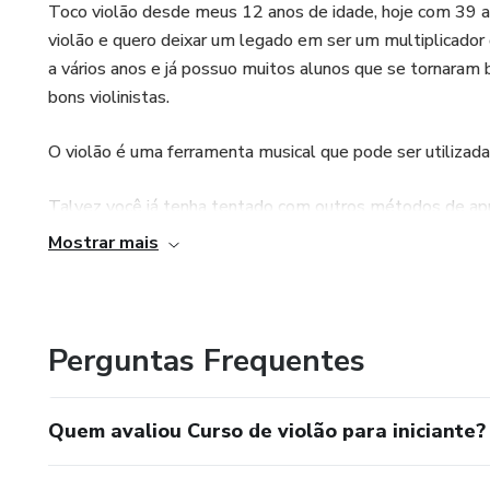
Toco violão desde meus 12 anos de idade, hoje com 39 ano
violão e quero deixar um legado em ser um multiplicado
a vários anos e já possuo muitos alunos que se tornaram
bons violinistas.
O violão é uma ferramenta musical que pode ser utilizada
Talvez você já tenha tentado com outros métodos de apr
te trazendo um método totalmente simplificado que irá te
Mostrar mais
violão!
Perguntas Frequentes
Quem avaliou Curso de violão para iniciante?