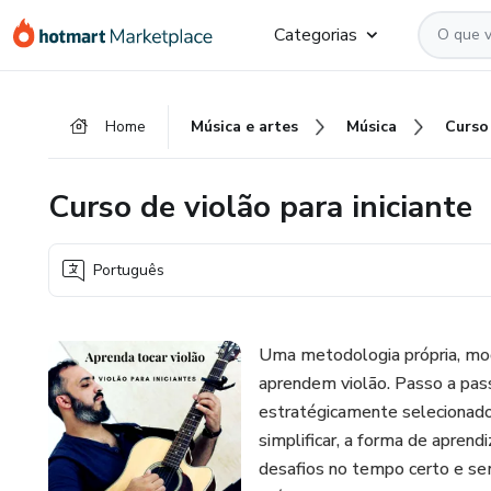
Ir
Ir
Ir
Categorias
para
para
para
o
o
o
conteúdo
pagamento
rodapé
Home
Música e artes
Música
principal
Curso de violão para iniciante
Português
Uma metodologia própria, mo
aprendem violão. Passo a pas
estratégicamente selecionado
simplificar, a forma de apren
desafios no tempo certo e se