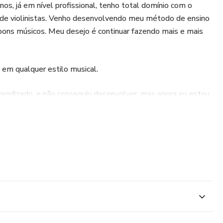
s, já em nível profissional, tenho total domínio com o
r de violinistas. Venho desenvolvendo meu método de ensino
 bons músicos. Meu desejo é continuar fazendo mais e mais
 em qualquer estilo musical.
endizado, e não conseguiu desenvolver, mas agora eu estou
 ajudar muito a conquistar o seu sonho de aprender a tocar