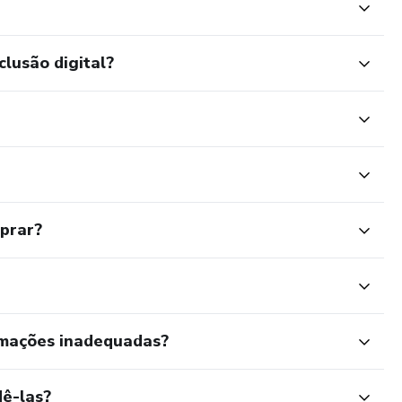
clusão digital?
mprar?
rmações inadequadas?
ê-las?