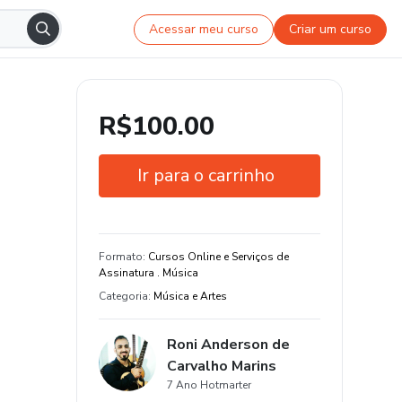
Acessar meu curso
Criar um curso
R$100.00
Ir para o carrinho
Garantia de 7 dias
Estude do seu jeito e em qualquer
Formato
:
Cursos Online e Serviços de
dispositivo
Assinatura . Música
Categoria
:
Música e Artes
Roni Anderson de
Carvalho Marins
7 Ano Hotmarter